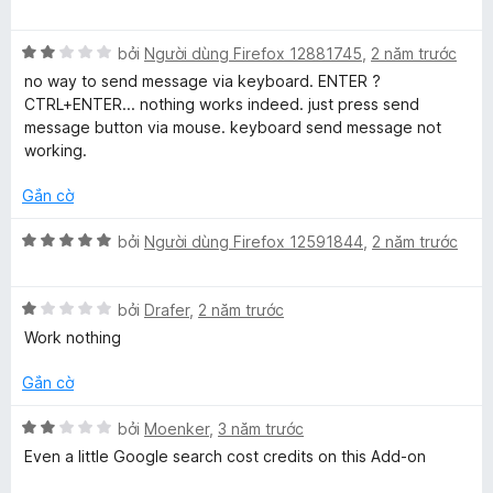
ế
ạ
5
o
p
n
t
f
n
X
h
bởi
Người dùng Firefox 12881745
,
2 năm trước
g
r
g
ế
ạ
5
o
s
no way to send message via keyboard. ENTER ?
o
p
n
t
n
ố
CTRL+ENTER... nothing works indeed. just press send
h
g
r
g
5
message button via mouse. keyboard send message not
r
ạ
5
o
s
working.
n
t
n
ố
g
G
r
g
5
Gắn cờ
2
o
s
t
n
ố
X
bởi
Người dùng Firefox 12591844
,
2 năm trước
o
r
g
5
ế
o
s
p
o
n
ố
X
h
bởi
Drafer
,
2 năm trước
g
5
ế
ạ
Work nothing
g
s
p
n
ố
h
g
Gắn cờ
5
ạ
5
l
n
t
X
bởi
Moenker
,
3 năm trước
g
r
ế
e
Even a little Google search cost credits on this Add-on
1
o
p