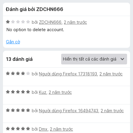
á
t
F
Đánh giá bởi ZDCHN666
r
i
c
o
r
n
X
bởi
ZDCHN666
,
2 năm trước
e
h
g
ế
No option to delete account.
f
s
p
ố
h
o
Gắn cờ
o
5
ạ
x
n
C
13 đánh giá
g
1
h
t
X
bởi
Người dùng Firefox 17318193
,
2 năm trước
r
ế
o
a
p
n
X
h
bởi
Kuz
,
2 năm trước
g
ế
ạ
t
s
p
n
ố
X
h
bởi
Người dùng Firefox 16494743
,
2 năm trước
g
A
5
ế
ạ
4
p
n
t
I
X
h
bởi
Dmx
,
2 năm trước
g
r