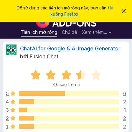
T
Đăng nhập
Để sử dụng các tiện ích mở rộng này, bạn cần
tải
B
ì
xuống Firefox
.
ỏ
T
m
q
i
u
k
a
ệ
Tiện ích mở rộng
Chủ đề
Xem thêm…
i
t
n
h
ế
ô
í
Đ
ChatAI for Google & AI Image Generator
m
n
c
g
bởi
Fusion Chat
b
h
á
á
t
o
n
X
r
n
à
ế
ì
y
3,6 sao trên 5
p
n
h
h
5
6
h
ạ
4
2
d
g
n
u
3
1
g
y
3
i
2
2
,
ệ
1
2
6
t