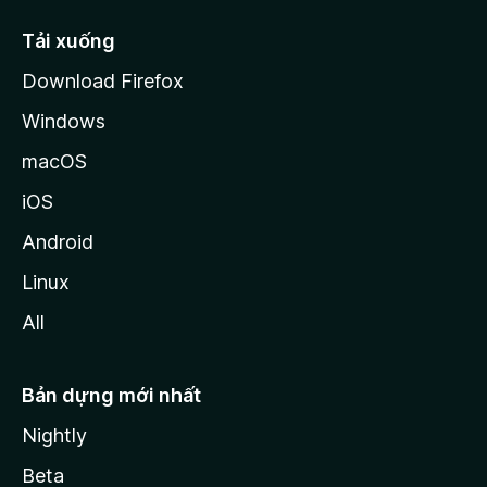
l
l
Tải xuống
a
Download Firefox
Windows
macOS
iOS
Android
Linux
All
Bản dựng mới nhất
Nightly
Beta