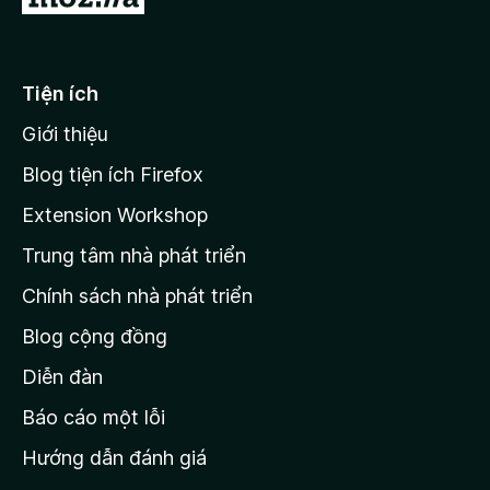
e
5
o
s
i
t
n
ố
r
g
5
đ
n
o
s
ế
Tiện ích
n
ố
e
n
g
5
Giới thiệu
s
t
r
ố
r
Blog tiện ích Firefox
5
a
a
Extension Workshop
n
Trung tâm nhà phát triển
g
t
c
Chính sách nhà phát triển
o
h
Blog cộng đồng
ủ
r
M
Diễn đàn
o
Báo cáo một lỗi
z
Hướng dẫn đánh giá
i