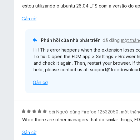
5
n
estou utilizando o ubuntu 26.04 LTS com a versão do ap
g
1
Gắn cờ
t
r
o
Phản hồi của nhà phát triển
đã đăng
một thán
n
Hi! This error happens when the extension loses c
g
To fix it: open the FDM app > Settings > Browser 
s
and check it again. Then, restart your browser. If tha
ố
help, please contact us at: support@freedownloa
5
Gắn cờ
X
bởi
Người dùng Firefox 12532050
,
một thán
ế
While there are other managers that do similar things, F
p
h
Gắn cờ
ạ