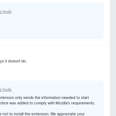
g trước
ys it doesnt do.
g trước
ension only sends the information needed to start
ice was added to comply with Mozilla's requirements.
e not to install the extension. We appreciate your