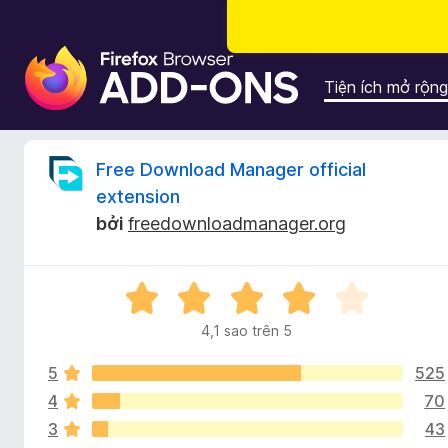
T
i
Tiện ích mở rộng
ệ
n
í
Đ
Free Download Manager official
c
extension
h
á
bởi
freedownloadmanager.org
t
r
n
ì
X
n
h
ế
h
4,1 sao trên 5
p
d
g
h
u
5
525
ạ
y
n
4
70
i
ệ
g
3
43
4
t