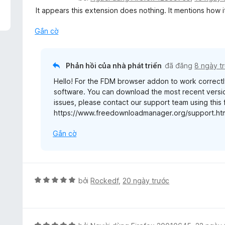
n
ế
It appears this extension does nothing. It mentions how i
g
p
s
h
Gắn cờ
ố
ạ
5
n
g
Phản hồi của nhà phát triển
đã đăng
8 ngày t
1
Hello! For the FDM browser addon to work correctl
t
software. You can download the most recent version
r
issues, please contact our support team using this 
o
https://www.freedownloadmanager.org/support.ht
n
g
Gắn cờ
s
ố
5
X
bởi
Rockedf
,
20 ngày trước
ế
p
h
ạ