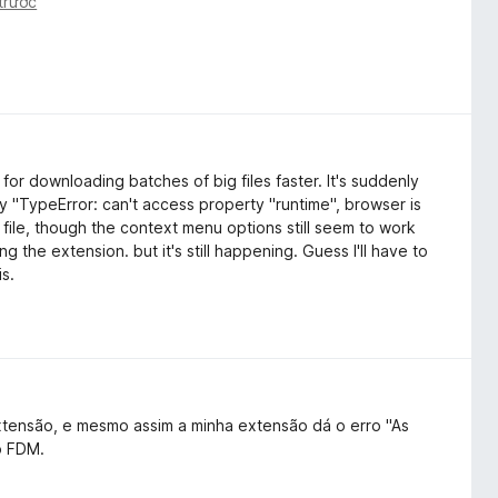
trước
 for downloading batches of big files faster. It's suddenly
y "TypeError: can't access property "runtime", browser is
file, though the context menu options still seem to work
g the extension. but it's still happening. Guess I'll have to
is.
extensão, e mesmo assim a minha extensão dá o erro "As
o FDM.