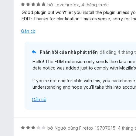
ạ
5
X
bởi
LoveFirefox
,
4 tháng trước
n
n
ế
g
Good plugin but won't let you install the plugin unless 
g
p
s
EDIT: Thanks for clarification - makes sense, sorry for t
5
h
ố
t
ạ
Gắn cờ
5
r
n
o
g
n
5
Phản hồi của nhà phát triển
đã đăng
4 tháng 
g
t
s
Hello! The FDM extension only sends the data ne
r
ố
data notice was added just to comply with Mozilla’
o
5
n
If you’re not comfortable with this, you can choose
g
understanding and hope you’ll take this into accou
s
ố
Gắn cờ
5
X
bởi
Người dùng Firefox 19707915
,
4 tháng 
ế