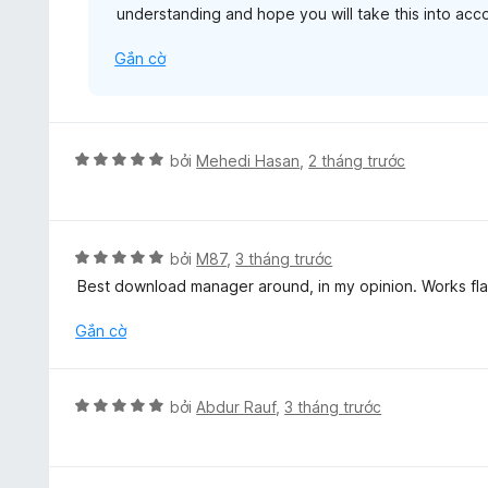
understanding and hope you will take this into acc
g
s
Gắn cờ
ố
5
X
bởi
Mehedi Hasan
,
2 tháng trước
ế
p
h
ạ
X
bởi
M87
,
3 tháng trước
n
ế
Best download manager around, in my opinion. Works flaw
g
p
5
h
Gắn cờ
t
ạ
r
n
o
g
X
bởi
Abdur Rauf
,
3 tháng trước
n
5
ế
g
t
p
s
r
h
ố
o