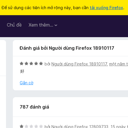
Để sử dụng các tiện ích mở rộng này, bạn cần
tải xuống Firefox
.
Chủ đề
Xem thêm…
Đánh giá bởi Người dùng Firefox 18910117
X
bởi
Người dùng Firefox 18910117
,
một năm t
ế
好
p
h
Gắn cờ
ạ
n
g
5
787 đánh giá
t
r
o
X
bởi
Người dùng Firefox 12809733
,
15 ngày 