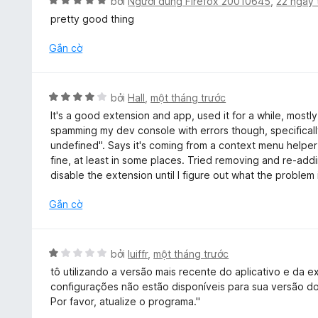
X
bởi
Người dùng Firefox 20010645
,
22 ngày 
n
ế
pretty good thing
g
p
5
h
Gắn cờ
t
ạ
r
n
o
g
X
bởi
Hall
,
một tháng trước
n
5
ế
g
It's a good extension and app, used it for a while, mostly
t
p
s
spamming my dev console with errors though, specificall
r
h
ố
undefined". Says it's coming from a context menu helper 
o
ạ
5
fine, at least in some places. Tried removing and re-addin
n
n
disable the extension until I figure out what the problem 
g
g
s
4
Gắn cờ
ố
t
5
r
o
X
bởi
luiffr
,
một tháng trước
n
ế
tô utilizando a versão mais recente do aplicativo e da 
g
p
configurações não estão disponíveis para sua versão d
s
h
Por favor, atualize o programa."
ố
ạ