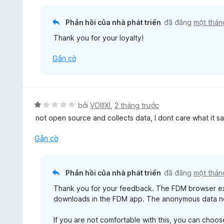
n
g
Phản hồi của nhà phát triển
đã đăng
một thán
5
Thank you for your loyalty!
t
r
Gắn cờ
o
n
g
s
ố
X
bởi
VOIIIXI
,
2 tháng trước
5
ế
not open source and collects data, I dont care what it sa
p
h
Gắn cờ
ạ
n
g
Phản hồi của nhà phát triển
đã đăng
một thán
1
Thank you for your feedback. The FDM browser ext
t
downloads in the FDM app. The anonymous data not
r
o
If you are not comfortable with this, you can choos
n