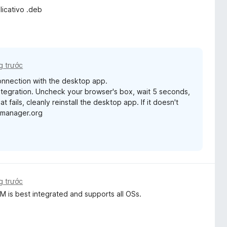
licativo .deb
g trước
onnection with the desktop app.
Integration. Uncheck your browser's box, wait 5 seconds,
t fails, cleanly reinstall the desktop app. If it doesn't
dmanager.org
g trước
DM is best integrated and supports all OSs.