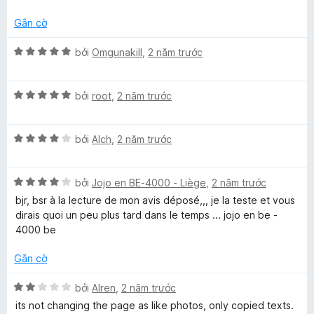
r
g
ạ
o
s
n
Gắn cờ
n
ố
g
g
5
3
X
bởi
Omgunakill
,
2 năm trước
s
t
ế
ố
r
p
5
o
X
h
bởi
root
,
2 năm trước
n
ế
ạ
g
p
n
s
X
h
bởi
Alch
,
2 năm trước
g
ố
ế
ạ
5
5
p
n
t
X
h
bởi
Jojo en BE-4000 - Liège
,
2 năm trước
g
r
ế
ạ
5
o
bjr, bsr à la lecture de mon avis déposé,,, je la teste et vous
p
n
t
n
dirais quoi un peu plus tard dans le temps ... jojo en be -
h
g
r
g
4000 be
ạ
4
o
s
n
t
n
ố
Gắn cờ
g
r
g
5
4
o
s
X
bởi
Alren
,
2 năm trước
t
n
ố
ế
its not changing the page as like photos, only copied texts.