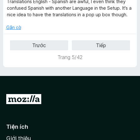
Translations English - Spanish are awful, I even think they
o
s
p
confused Spanish with another Language in the Setup. It's a
n
ố
h
nice idea to have the translations in a pop up box though.
g
5
ạ
s
n
Gắn cờ
ố
g
5
4
Trước
Tiếp
t
r
Trang 5/42
o
n
g
s
ố
5
Đ
i
đ
ế
Tiện ích
n
Giới thiệu