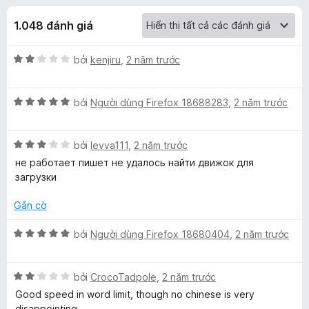
á
t
F
r
1.048 đánh giá
i
c
o
r
n
X
bởi
kenjiru
,
2 năm trước
e
h
g
ế
f
s
p
ố
o
o
X
h
bởi
Người dùng Firefox 18688283
,
2 năm trước
5
x
ế
ạ
p
F
n
X
h
bởi
levva111
,
2 năm trước
g
ế
ạ
2
не работает пишет не удалось найти движок для
i
p
n
t
загрузки
h
g
r
r
ạ
5
o
Gắn cờ
n
t
n
e
g
r
g
X
bởi
Người dùng Firefox 18680404
,
2 năm trước
3
o
s
ế
t
n
ố
p
f
r
g
5
X
h
bởi
CrocoTadpole
,
2 năm trước
o
s
ế
ạ
Good speed in word limit, though no chinese is very
o
n
ố
p
n
disappointing