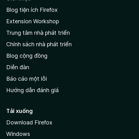
t
r
Blog tiện ích Firefox
a
Extension Workshop
n
Trung tâm nhà phát triển
g
c
Chính sách nhà phát triển
h
Blog cộng đồng
ủ
M
Diễn đàn
o
Báo cáo một lỗi
z
Hướng dẫn đánh giá
i
l
l
Tải xuống
a
Download Firefox
Windows