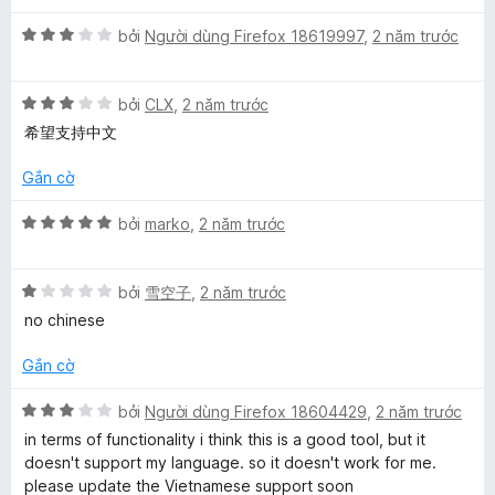
g
5
p
n
i
s
X
h
bởi
Người dùng Firefox 18619997
,
2 năm trước
g
ố
ế
ạ
4
o
5
p
n
t
X
h
bởi
CLX
,
2 năm trước
g
r
n
ế
ạ
5
o
希望支持中文
p
n
t
n
h
g
s
r
g
Gắn cờ
ạ
3
o
s
n
t
n
ố
X
bởi
marko
,
2 năm trước
g
r
g
5
ế
3
o
s
p
t
n
ố
X
h
bởi
雪空子
,
2 năm trước
r
g
5
ế
ạ
no chinese
o
s
p
n
n
ố
h
g
Gắn cờ
g
5
ạ
5
s
n
t
X
bởi
Người dùng Firefox 18604429
,
2 năm trước
ố
g
r
ế
in terms of functionality i think this is a good tool, but it
5
1
o
p
doesn't support my language. so it doesn't work for me.
t
n
h
please update the Vietnamese support soon