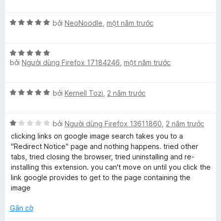
ế
ạ
5
o
s
p
n
t
n
ố
X
h
bởi
NeoNoodle
,
một năm trước
g
r
g
5
ế
ạ
5
o
s
p
n
t
n
ố
X
h
g
r
g
5
bởi
Người dùng Firefox 17184246
,
một năm trước
ế
ạ
5
o
s
p
n
t
n
ố
h
g
r
g
5
X
bởi
Kernell Tozi
,
2 năm trước
ạ
5
o
s
ế
n
t
n
ố
p
g
r
g
5
X
h
bởi
Người dùng Firefox 13611860
,
2 năm trước
5
o
s
ế
ạ
t
clicking links on google image search takes you to a
n
ố
p
n
r
"Redirect Notice" page and nothing happens. tried other
g
5
h
g
o
tabs, tried closing the browser, tried uninstalling and re-
s
ạ
5
n
installing this extension. you can't move on until you click the
ố
n
t
g
link google provides to get to the page containing the
5
g
r
s
image
1
o
ố
t
n
Gắn cờ
5
r
g