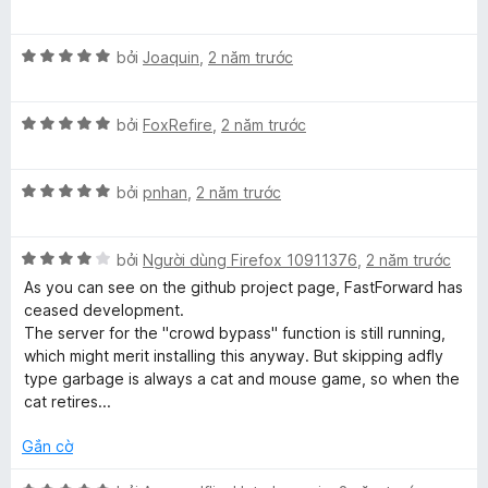
g
ế
ạ
5
s
p
n
t
ố
X
h
bởi
Joaquin
,
2 năm trước
g
r
5
ế
ạ
5
o
p
n
t
n
X
h
bởi
FoxRefire
,
2 năm trước
g
r
g
ế
ạ
4
o
s
p
n
t
n
ố
X
h
bởi
pnhan
,
2 năm trước
g
r
g
5
ế
ạ
5
o
s
p
n
t
n
ố
X
h
bởi
Người dùng Firefox 10911376
,
2 năm trước
g
r
g
5
ế
ạ
5
o
s
As you can see on the github project page, FastForward has
p
n
t
n
ố
ceased development.
h
g
r
g
5
The server for the "crowd bypass" function is still running,
ạ
5
o
s
which might merit installing this anyway. But skipping adfly
n
t
n
ố
type garbage is always a cat and mouse game, so when the
g
r
g
5
cat retires...
4
o
s
t
n
ố
Gắn cờ
r
g
5
o