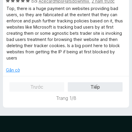
s
X
bởi
AcecardflipsHatsdownmix
,
2 năm trước
n
ố
ế
Top, there is a huge payment on websites providing bad
g
5
p
users, so they are fabricated at the extent that they can
s
h
enforce and push further tracking policies based on it, thus
ố
ạ
websites like Microsoft is tracking bad users by at first
5
n
creating them or some agnostic bets trader site is invoking
g
bad users treatment for browsing their website and then
5
deleting their tracker cookies. Is a big point here to block
t
websites from getting the IP if being at first blocked by
r
users
o
n
Gắn cờ
g
s
Trước
Tiếp
ố
5
Trang 1/8