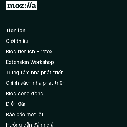
Đ
i
đ
ế
Tiện ích
n
Giới thiệu
t
r
Blog tiện ích Firefox
a
Extension Workshop
n
Trung tâm nhà phát triển
g
c
Chính sách nhà phát triển
h
Blog cộng đồng
ủ
M
Diễn đàn
o
Báo cáo một lỗi
z
Hướng dẫn đánh giá
i