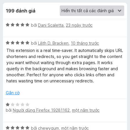
á
t
F
r
199 đánh giá
i
c
o
r
n
X
bởi
Dani Scaletta
,
23 ngày trước
e
h
g
ế
f
s
p
ố
o
o
X
h
bởi
Lilith D. Bracken
,
10 tháng trước
5
x
ế
ạ
This extension is a real time-saver. It automatically skips URL
p
F
n
shorteners and redirects, so you get straight to the content
h
g
you want without waiting through extra pages. It works
ạ
5
quietly in the background and makes browsing faster and
a
n
t
smoother. Perfect for anyone who clicks links often and
g
r
hates wasting time on unnecessary redirects.
s
5
o
t
n
Gắn cờ
t
r
g
o
s
X
n
ố
bởi
Người dùng Firefox 19281162
,
một năm trước
ế
F
g
5
p
s
h
o
X
ố
bởi
chewygum
,
một năm trước
ạ