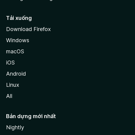
l
l
Tải xuống
a
Download Firefox
Windows
macOS
iOS
Android
Linux
All
Bản dựng mới nhất
Nightly