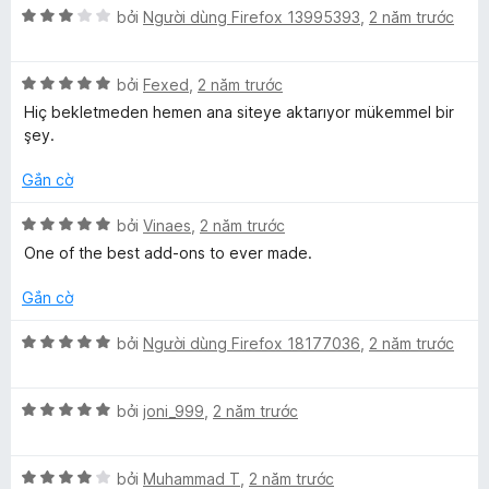
o
s
X
bởi
Người dùng Firefox 13995393
,
2 năm trước
n
ố
ế
g
5
p
s
X
h
bởi
Fexed
,
2 năm trước
ố
ế
ạ
Hiç bekletmeden hemen ana siteye aktarıyor mükemmel bir
5
p
n
şey.
h
g
ạ
3
Gắn cờ
n
t
g
r
X
bởi
Vinaes
,
2 năm trước
5
o
ế
One of the best add-ons to ever made.
t
n
p
r
g
h
Gắn cờ
o
s
ạ
n
ố
n
X
bởi
Người dùng Firefox 18177036
,
2 năm trước
g
5
g
ế
s
5
p
ố
t
X
h
bởi
joni_999
,
2 năm trước
5
r
ế
ạ
o
p
n
n
X
h
bởi
Muhammad T
,
2 năm trước
g