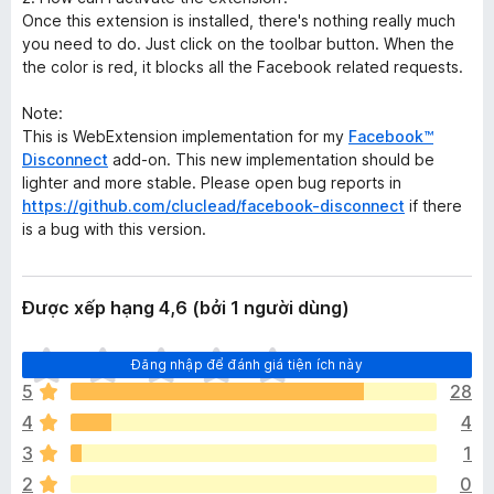
Once this extension is installed, there's nothing really much
you need to do. Just click on the toolbar button. When the
the color is red, it blocks all the Facebook related requests.
Note:
This is WebExtension implementation for my
Facebook™
Disconnect
add-on. This new implementation should be
lighter and more stable. Please open bug reports in
https://github.com/cluclead/facebook-disconnect
if there
is a bug with this version.
Được xếp hạng 4,6 (bởi 1 người dùng)
C
Đăng nhập để đánh giá tiện ích này
h
5
28
ư
4
4
a
c
3
1
ó
2
0