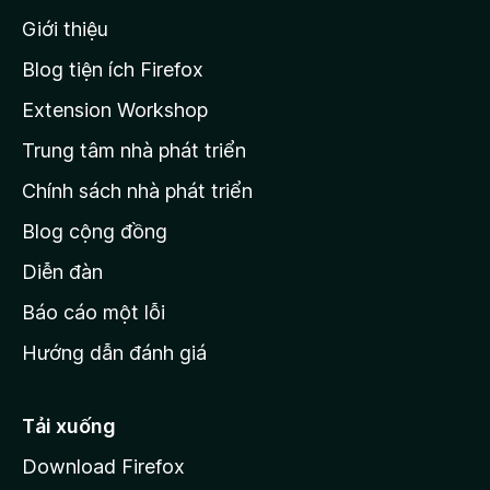
n
Giới thiệu
t
r
Blog tiện ích Firefox
a
Extension Workshop
n
Trung tâm nhà phát triển
g
c
Chính sách nhà phát triển
h
Blog cộng đồng
ủ
M
Diễn đàn
o
Báo cáo một lỗi
z
Hướng dẫn đánh giá
i
l
l
Tải xuống
a
Download Firefox