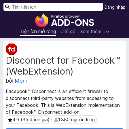
T
Đăng nhập
ì
T
m
i
k
ệ
Tiện ích mở rộng
Chủ đề
Xem thêm…
i
n
ế
í
S
m
c
i
Disconnect for Facebook™
ê
h
u
t
(WebExtension)
d
r
ữ
ì
bởi
Morni
l
n
i
Facebook™ Disconnect is an efficient firewall to
h
ệ
disconnect third-party websites from accessing to
d
u
your Facebook. This is WebExtension implementation
m
u
of Facebook™ Disconnect add-on
ở
y
r
4.6 (35 đánh giá)
1.380 người dùng
4.6 (35 đánh giá)
1.380 người dùng
ệ
ộ
t