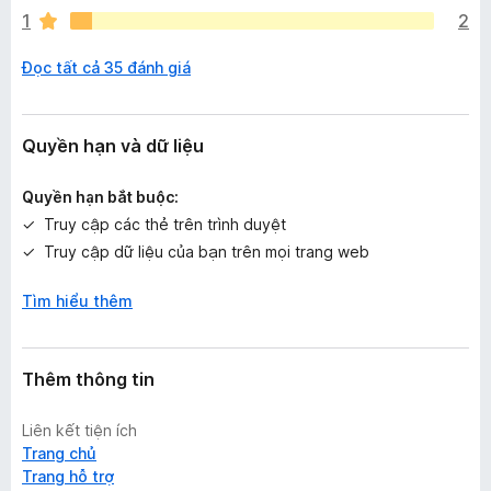
x
1
2
ế
p
Đọc tất cả 35 đánh giá
h
ạ
n
g
Quyền hạn và dữ liệu
n
à
Quyền hạn bắt buộc:
o
Truy cập các thẻ trên trình duyệt
Truy cập dữ liệu của bạn trên mọi trang web
Tìm hiểu thêm
Thêm thông tin
Liên kết tiện ích
Trang chủ
Trang hỗ trợ