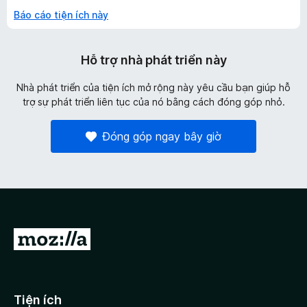
Báo cáo tiện ích này
Hỗ trợ nhà phát triển này
Nhà phát triển của tiện ích mở rộng này yêu cầu bạn giúp hỗ
trợ sự phát triển liên tục của nó bằng cách đóng góp nhỏ.
Đóng góp ngay bây giờ
Đ
i
đ
ế
Tiện ích