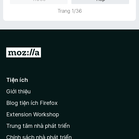
s
ạ
5
ố
n
t
Trang 1/36
5
g
r
5
o
t
n
r
g
o
s
n
ố
Đ
g
5
i
s
ố
đ
5
ế
Tiện ích
n
Giới thiệu
t
r
Blog tiện ích Firefox
a
Extension Workshop
n
Trung tâm nhà phát triển
g
c
Chính sách nhà phát triển