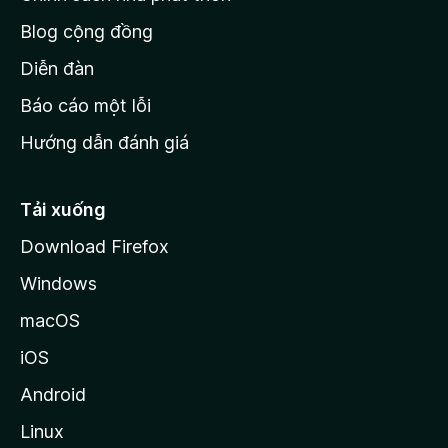
h
Blog cộng đồng
ủ
M
Diễn đàn
o
Báo cáo một lỗi
z
Hướng dẫn đánh giá
i
l
l
Tải xuống
a
Download Firefox
Windows
macOS
iOS
Android
Linux