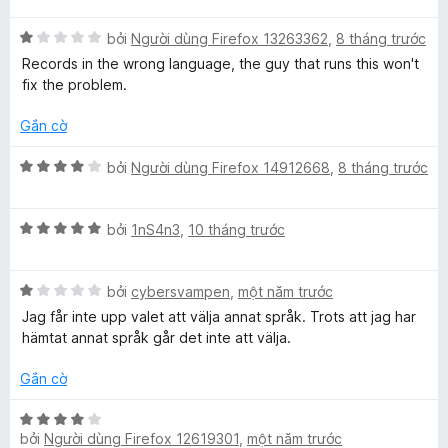
n
t
n
ố
p
g
r
g
5
X
h
bởi
Người dùng Firefox 13263362
,
8 tháng trước
5
o
s
ế
ạ
t
Records in the wrong language, the guy that runs this won't
n
ố
p
n
r
fix the problem.
g
5
h
g
o
s
ạ
5
Gắn cờ
n
ố
n
t
g
5
g
r
X
bởi
Người dùng Firefox 14912668
,
8 tháng trước
s
1
o
ế
ố
t
n
p
5
r
g
X
h
bởi
1nS4n3
,
10 tháng trước
o
s
ế
ạ
n
ố
p
n
g
5
X
h
bởi
cybersvampen
,
một năm trước
g
s
ế
ạ
4
Jag får inte upp valet att välja annat språk. Trots att jag har
ố
p
n
t
hämtat annat språk går det inte att välja.
5
h
g
r
ạ
5
o
Gắn cờ
n
t
n
g
r
g
X
1
o
bởi
Người dùng Firefox 12619301
,
một năm trước
s
ế