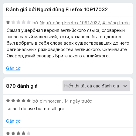
á
t
F
Đánh giá bởi Người dùng Firefox 10917032
r
i
c
o
r
n
X
bởi
Người dùng Firefox 10917032
,
4 tháng trước
e
h
g
ế
Самая ущербная версия английского языка, словарный
f
s
p
запас самый маленький, хотя, казалось бы, он должен
ố
h
o
был вобрать в себя слова всех существовавших до него
o
5
ạ
x
региональных разновидностей английского. Скачивайте
n
Оксфордский словарь Британского английского.
L
g
1
Gắn cờ
a
t
r
879 đánh giá
o
n
n
g
X
bởi
olminorcan
,
14 ngày trước
g
s
ế
some I do use but not all gret
ố
p
u
5
h
Gắn cờ
ạ
a
n
X