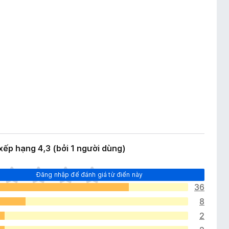
ếp hạng 4,3 (bởi 1 người dùng)
Đăng nhập để đánh giá từ điển này
36
8
2