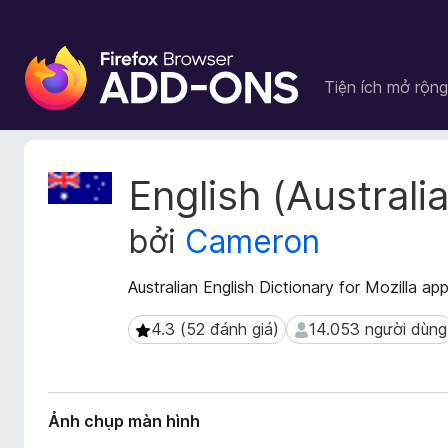
T
i
Tiện ích mở rộng
ệ
n
í
c
S
English (Australi
h
i
ê
t
bởi
Cameron
u
r
d
ì
ữ
Australian English Dictionary for Mozilla app
n
l
h
i
4.3 (52 đánh giá)
14.053 người dùng
4.3 (52 đánh giá)
14.053 người dùng
d
ệ
u
u
m
y
ở
ệ
Ảnh chụp màn hình
r
t