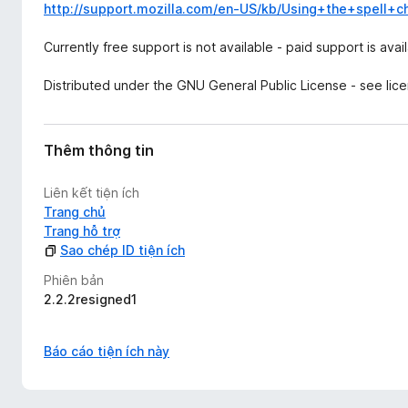
http://support.mozilla.com/en-US/kb/Using+the+spell+c
Currently free support is not available - paid support is av
Distributed under the GNU General Public License - see licen
Thêm thông tin
Liên kết tiện ích
Trang chủ
Trang hỗ trợ
Sao chép ID tiện ích
Phiên bản
2.2.2resigned1
Báo cáo tiện ích này