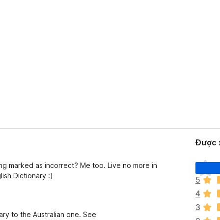
Được x
C
ing marked as incorrect? Me too. Live no more in
h
ish Dictionary :)
5
ư
4
a
c
3
nary to the Australian one. See
ó