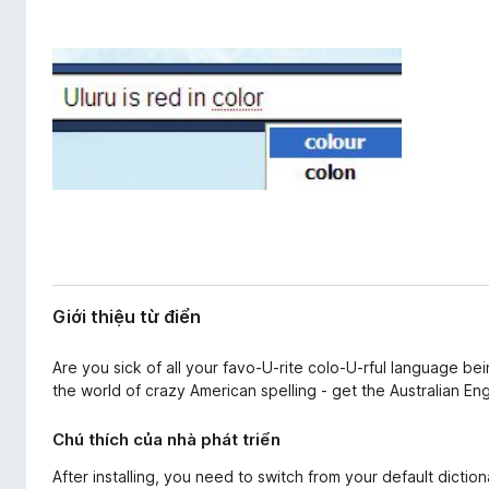
ộ
F
n
i
g
r
e
f
o
x
Giới thiệu từ điển
Are you sick of all your favo-U-rite colo-U-rful language be
the world of crazy American spelling - get the Australian Engl
Chú thích của nhà phát triển
After installing, you need to switch from your default dictio