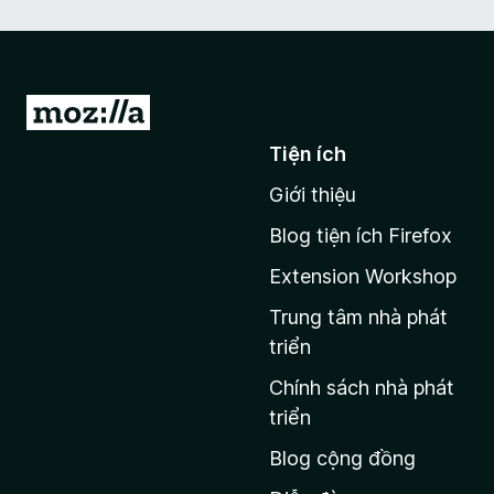
Đ
i
Tiện ích
đ
Giới thiệu
ế
n
Blog tiện ích Firefox
t
Extension Workshop
r
a
Trung tâm nhà phát
n
triển
g
Chính sách nhà phát
c
triển
h
Blog cộng đồng
ủ