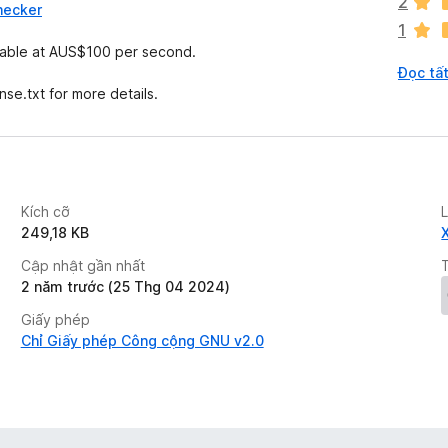
2
hecker
x
1
ế
ailable at AUS$100 per second.
p
Đọc tất
h
se.txt for more details.
ạ
n
g
n
à
o
Kích cỡ
249,18 KB
Cập nhật gần nhất
2 năm trước (25 Thg 04 2024)
Giấy phép
Chỉ Giấy phép Công cộng GNU v2.0