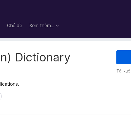
Chủ đề
Xem thêm…
an) Dictionary
Tải xuố
lications.