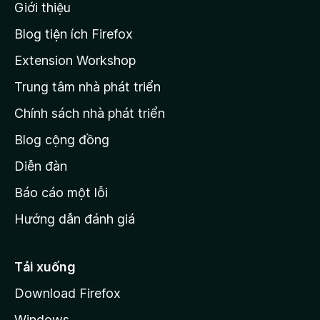
Giới thiệu
t
r
Blog tiện ích Firefox
a
Extension Workshop
n
Trung tâm nhà phát triển
g
c
Chính sách nhà phát triển
h
Blog cộng đồng
ủ
M
Diễn đàn
o
Báo cáo một lỗi
z
Hướng dẫn đánh giá
i
l
l
Tải xuống
a
Download Firefox
Windows