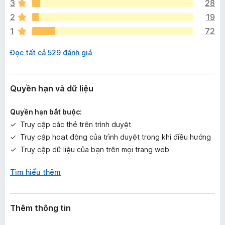
c
3
28
ó
2
19
x
1
72
ế
p
Đọc tất cả 529 đánh giá
h
ạ
n
g
Quyền hạn và dữ liệu
n
à
Quyền hạn bắt buộc:
o
Truy cập các thẻ trên trình duyệt
Truy cập hoạt động của trình duyệt trong khi điều hướng
Truy cập dữ liệu của bạn trên mọi trang web
Tìm hiểu thêm
Thêm thông tin