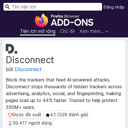
T
Đăng nhập
ì
T
m
i
k
ệ
Tiện ích mở rộng
Chủ đề
Xem thêm…
i
n
ế
í
S
m
c
i
Disconnect
ê
h
u
t
bởi
Disconnect
d
r
ữ
ì
Block the trackers that feed AI-powered attacks.
l
n
Disconnect stops thousands of hidden trackers across
i
h
advertising, analytics, social, and fingerprinting, making
ệ
d
u
pages load up to 44% faster. Trusted to help protect
m
u
350M+ users.
ở
y
Được đề xuất
4.1 (529 đánh giá)
Được đề xuất
4.1 (529 đánh giá)
r
ệ
59.417 người dùng
59.417 người dùng
ộ
t