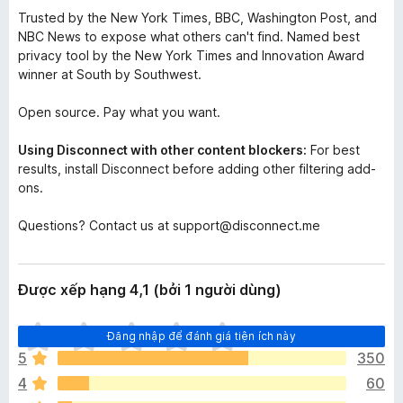
Trusted by the New York Times, BBC, Washington Post, and
NBC News to expose what others can't find. Named best
privacy tool by the New York Times and Innovation Award
winner at South by Southwest.
Open source. Pay what you want.
Using Disconnect with other content blockers:
For best
results, install Disconnect before adding other filtering add-
ons.
Questions? Contact us at support@disconnect.me
Được xếp hạng 4,1 (bởi 1 người dùng)
C
Đăng nhập để đánh giá tiện ích này
h
5
350
ư
4
60
a