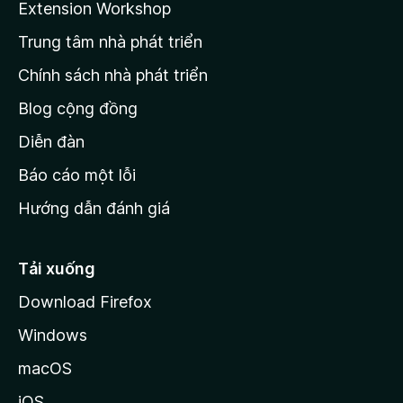
Extension Workshop
n
Trung tâm nhà phát triển
g
c
Chính sách nhà phát triển
h
Blog cộng đồng
ủ
M
Diễn đàn
o
Báo cáo một lỗi
z
Hướng dẫn đánh giá
i
l
l
Tải xuống
a
Download Firefox
Windows
macOS
iOS