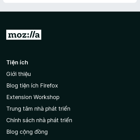
Đ
i
đ
ế
Tiện ích
n
Giới thiệu
t
r
Blog tiện ích Firefox
a
Extension Workshop
n
Trung tâm nhà phát triển
g
c
Chính sách nhà phát triển
h
Blog cộng đồng
ủ