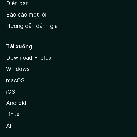
M
Diễn đàn
o
Báo cáo một lỗi
z
Hướng dẫn đánh giá
i
l
l
Tải xuống
a
Download Firefox
Windows
macOS
iOS
Android
Linux
All