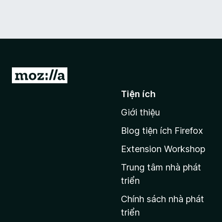
Đ
i
Tiện ích
đ
Giới thiệu
ế
n
Blog tiện ích Firefox
t
Extension Workshop
r
a
Trung tâm nhà phát
n
triển
g
Chính sách nhà phát
c
triển
h