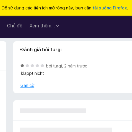
Để sử dụng các tiện ích mở rộng này, bạn cần
tải xuống Firefox
.
Chủ đề
Xem thêm…
Đánh giá bởi turgi
X
bởi
turgi
,
2 năm trước
ế
klappt nicht
p
h
Gắn cờ
ạ
n
g
1
t
r
o