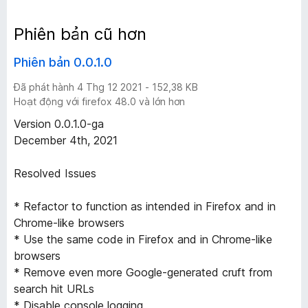
h
Phiên bản cũ hơn
i
Phiên bản 0.0.1.0
ê
Đã phát hành 4 Thg 12 2021 - 152,38 KB
Hoạt động với firefox 48.0 và lớn hơn
n
Version 0.0.1.0-ga
December 4th, 2021
b
Resolved Issues
ả
* Refactor to function as intended in Firefox and in
n
Chrome-like browsers
* Use the same code in Firefox and in Chrome-like
browsers
* Remove even more Google-generated cruft from
search hit URLs
* Disable console logging