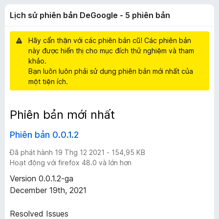
p
ạ
F
Lịch sử phiên bản DeGoogle - 5 phiên bản
n
i
h
g
r
n
Hãy cẩn thận với các phiên bản cũ! Các phiên bản
e
i
à
này được hiển thị cho mục đích thử nghiệm và tham
f
o
khảo.
o
ê
Bạn luôn luôn phải sử dụng phiên bản mới nhất của
x
một tiện ích.
n
Phiên bản mới nhất
b
Phiên bản 0.0.1.2
ả
Đã phát hành 19 Thg 12 2021 - 154,95 KB
Hoạt động với firefox 48.0 và lớn hơn
n
Version 0.0.1.2-ga
D
December 19th, 2021
e
Resolved Issues