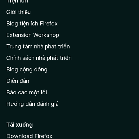
Tiện ích
n
Giới thiệu
t
r
Blog tiện ích Firefox
a
Extension Workshop
n
Trung tâm nhà phát triển
g
c
Chính sách nhà phát triển
h
Blog cộng đồng
ủ
M
Diễn đàn
o
Báo cáo một lỗi
z
Hướng dẫn đánh giá
i
l
l
Tải xuống
a
Download Firefox