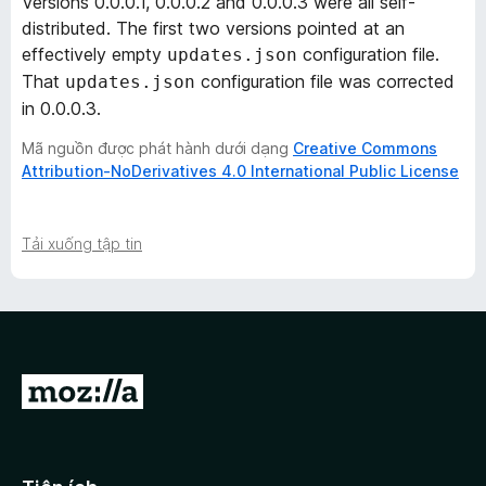
Versions 0.0.0.1, 0.0.0.2 and 0.0.0.3 were all self-
distributed. The first two versions pointed at an
effectively
empty
configuration file.
updates.json
That
configuration file was corrected
updates.json
in 0.0.0.3.
Mã nguồn được phát hành dưới dạng
Creative Commons
Attribution-NoDerivatives 4.0 International Public License
Tải xuống tập tin
Đ
i
đ
ế