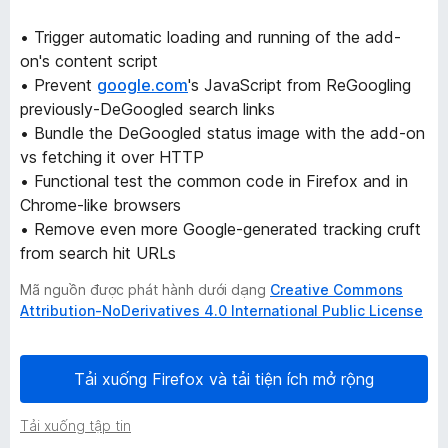
G
• Trigger automatic loading and running of the add-
on's content script
o
• Prevent
google.com
's JavaScript from ReGoogling
previously-DeGoogled search links
o
• Bundle the DeGoogled status image with the add-on
vs fetching it over HTTP
g
• Functional test the common code in Firefox and in
Chrome-like browsers
l
• Remove even more Google-generated tracking cruft
from search hit URLs
e
Mã nguồn được phát hành dưới dạng
Creative Commons
Attribution-NoDerivatives 4.0 International Public License
-
5
Tải xuống Firefox và tải tiện ích mở rộng
p
Tải xuống tập tin