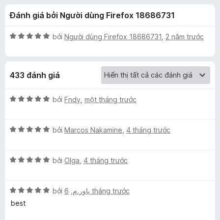
á
t
F
Đánh giá bởi Người dùng Firefox 18686731
r
i
c
o
r
n
X
bởi
Người dùng Firefox 18686731
,
2 năm trước
e
h
g
ế
f
s
p
ố
h
o
o
433 đánh giá
5
ạ
x
n
C
g
X
bởi
Fndy
,
một tháng trước
5
ế
o
t
p
r
X
h
bởi
Marcos Nakamine
,
4 tháng trước
o
ế
ạ
l
n
p
n
g
X
h
bởi
Olga
,
4 tháng trước
g
o
s
ế
ạ
5
ố
p
n
t
r
X
5
h
bởi
,
یاور.م
6 tháng trước
g
r
ế
ạ
5
o
best
p
Z
n
t
n