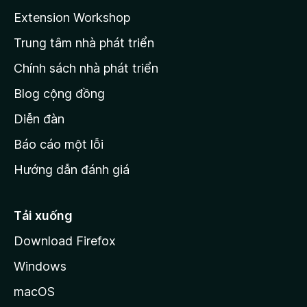
a
Extension Workshop
n
Trung tâm nhà phát triển
g
c
Chính sách nhà phát triển
h
Blog cộng đồng
ủ
M
Diễn đàn
o
Báo cáo một lỗi
z
Hướng dẫn đánh giá
i
l
l
Tải xuống
a
Download Firefox
Windows
macOS