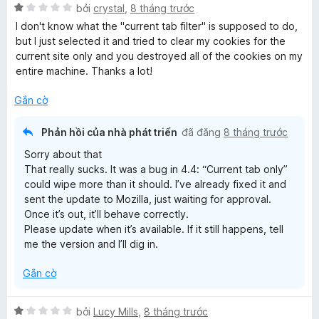
n
X
r
bởi
crystal
,
8 tháng trước
g
g
ế
o
s
I don't know what the "current tab filter" is supposed to do,
5
p
n
ố
but I just selected it and tried to clear my cookies for the
t
h
g
5
current site only and you destroyed all of the cookies on my
r
ạ
s
entire machine. Thanks a lot!
o
n
ố
n
g
5
Gắn cờ
g
1
s
t
Phản hồi của nhà phát triển
đã đăng
8 tháng trước
ố
r
Sorry about that
5
o
That really sucks. It was a bug in 4.4: “Current tab only”
n
could wipe more than it should. I’ve already fixed it and
g
sent the update to Mozilla, just waiting for approval.
s
Once it’s out, it’ll behave correctly.
ố
Please update when it’s available. If it still happens, tell
5
me the version and I’ll dig in.
Gắn cờ
X
bởi
Lucy Mills
,
8 tháng trước