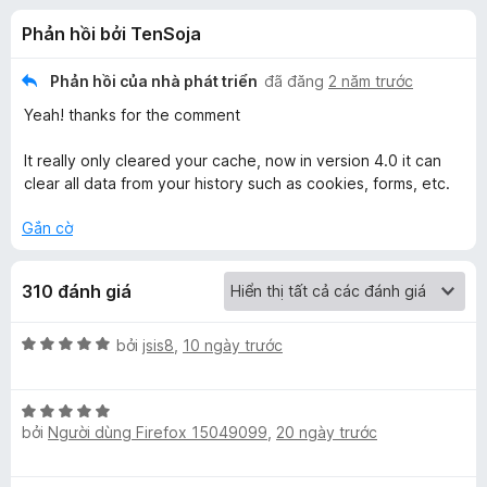
á
t
F
Phản hồi bởi TenSoja
r
i
c
o
r
n
Phản hồi của nhà phát triển
đã đăng
2 năm trước
e
h
g
Yeah! thanks for the comment
f
s
ố
o
o
It really only cleared your cache, now in version 4.0 it can
5
x
clear all data from your history such as cookies, forms, etc.
C
Gắn cờ
l
310 đánh giá
e
X
bởi
jsis8
,
10 ngày trước
a
ế
p
X
h
r
bởi
Người dùng Firefox 15049099
,
20 ngày trước
ế
ạ
p
n
C
h
g