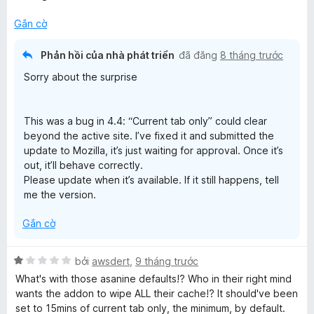
ạ
n
Gắn cờ
g
1
Phản hồi của nhà phát triển
đã đăng
8 tháng trước
t
Sorry about the surprise
r
o
n
This was a bug in 4.4: “Current tab only” could clear
g
beyond the active site. I’ve fixed it and submitted the
s
update to Mozilla, it’s just waiting for approval. Once it’s
ố
out, it’ll behave correctly.
5
Please update when it’s available. If it still happens, tell
me the version.
Gắn cờ
X
bởi
awsdert
,
9 tháng trước
ế
What's with those asanine defaults!? Who in their right mind
p
wants the addon to wipe ALL their cache!? It should've been
h
set to 15mins of current tab only, the minimum, by default.