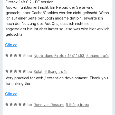
ế
Firefox 148.0.2 - DE Version
ố
p
Add-on funktioniert nicht. Ein Reload der Seite wird
5
h
gemacht, aber Cache/Cookies werden nicht gelöscht. Wenn
ạ
ich auf einer Seite per LogIn angemeldet bin, erwarte ich
n
nach der Nutzung des AddOns, dass ich nicht mehr
g
angemeldet bin. Ist aber immer so, also was wird hier wirklich
1
gelöscht?
t
r
Gắn cờ
o
n
X
bởi
Người dùng Firefox 15411453
,
5 tháng trước
g
ế
s
p
ố
X
h
bởi
Splat
,
6 tháng trước
5
ế
ạ
Very practical for web / extension development. Thank you
p
n
for making this!
h
g
ạ
4
Gắn cờ
n
t
g
r
X
bởi
Ronn van Rossum
,
6 tháng trước
5
o
ế
t
n