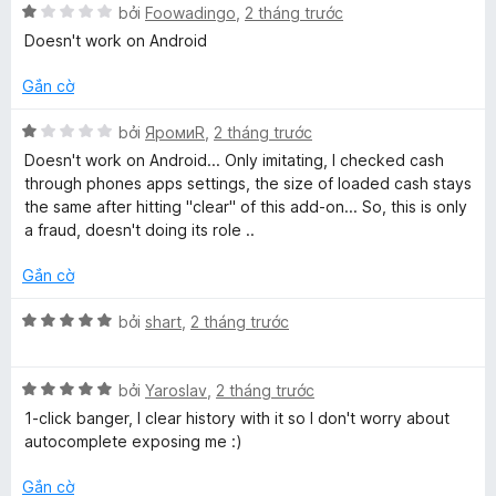
X
bởi
Foowadingo
,
2 tháng trước
ạ
5
a
ế
n
t
Doesn't work on Android
p
g
r
h
5
Gắn cờ
c
o
ạ
t
n
n
X
r
bởi
ЯромиR
,
2 tháng trước
g
h
g
ế
o
s
Doesn't work on Android... Only imitating, I checked cash
1
p
n
ố
through phones apps settings, the size of loaded cash stays
e
t
h
g
5
the same after hitting "clear" of this add-on... So, this is only
r
ạ
s
a fraud, doesn't doing its role ..
o
n
ố
n
g
5
Gắn cờ
g
1
s
t
X
bởi
shart
,
2 tháng trước
ố
r
ế
5
o
p
n
X
h
bởi
Yaroslav
,
2 tháng trước
g
ế
ạ
1-click banger, I clear history with it so I don't worry about
s
p
n
autocomplete exposing me :)
ố
h
g
5
ạ
5
Gắn cờ