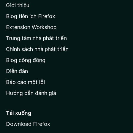
Giới thiệu
t
r
Blog tiện ích Firefox
a
Extension Workshop
n
Trung tâm nhà phát triển
g
c
Chính sách nhà phát triển
h
Blog cộng đồng
ủ
M
Diễn đàn
o
Báo cáo một lỗi
z
Hướng dẫn đánh giá
i
l
l
Tải xuống
a
Download Firefox