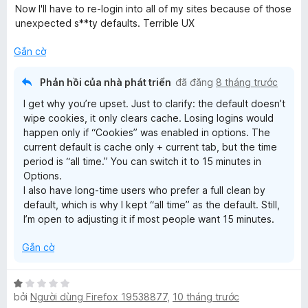
ạ
Now I'll have to re-login into all of my sites because of those
n
unexpected s**ty defaults. Terrible UX
g
1
Gắn cờ
t
r
Phản hồi của nhà phát triển
đã đăng
8 tháng trước
o
I get why you’re upset. Just to clarify: the default doesn’t
n
wipe cookies, it only clears cache. Losing logins would
g
happen only if “Cookies” was enabled in options. The
s
current default is cache only + current tab, but the time
ố
period is “all time.” You can switch it to 15 minutes in
5
Options.
I also have long‑time users who prefer a full clean by
default, which is why I kept “all time” as the default. Still,
I’m open to adjusting it if most people want 15 minutes.
Gắn cờ
X
bởi
Người dùng Firefox 19538877
,
10 tháng trước
ế