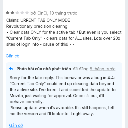
p
h
X
bởi
CinCi
,
10 tháng trước
ạ
ế
n
Claims: URRENT TAB ONLY MODE
p
g
Revolutionary precision clearing:
h
1
• Clear data ONLY for the active tab / But even is you select
ạ
t
"Current Tab Only" - clears data for ALL sites. Lots over 20x
n
r
sites of login info - cause of this! -_-
g
o
2
n
Gắn cờ
t
g
r
s
Phản hồi của nhà phát triển
đã đăng
8 tháng trước
o
ố
Sorry for the late reply. This behavior was a bug in 4.4:
n
5
“Current Tab Only” could end up clearing data beyond
g
the active site. I’ve fixed it and submitted the update to
s
Mozilla, just waiting for approval. Once it’s out, it’ll
ố
behave correctly.
5
Please update when it’s available. If it still happens, tell
me the version and I’ll look into it right away.
Gắn cờ