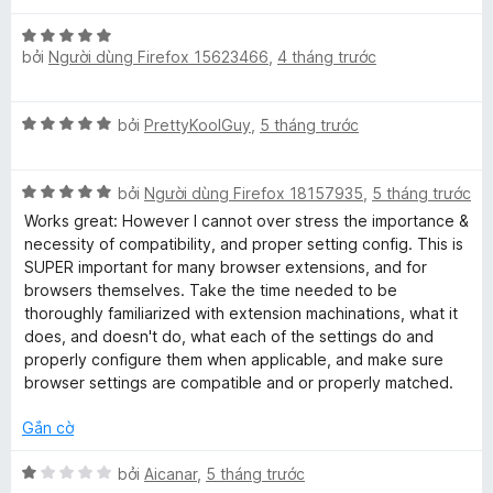
n
t
g
r
X
5
o
bởi
Người dùng Firefox 15623466
,
4 tháng trước
ế
t
n
p
r
g
h
X
o
bởi
PrettyKoolGuy
,
5 tháng trước
s
ạ
ế
n
ố
n
p
g
5
g
X
h
bởi
Người dùng Firefox 18157935
,
5 tháng trước
s
5
ế
ạ
ố
t
Works great: However I cannot over stress the importance &
p
n
5
r
necessity of compatibility, and proper setting config. This is
h
g
o
SUPER important for many browser extensions, and for
ạ
5
n
browsers themselves. Take the time needed to be
n
t
g
thoroughly familiarized with extension machinations, what it
g
r
s
does, and doesn't do, what each of the settings do and
5
o
ố
properly configure them when applicable, and make sure
t
n
5
browser settings are compatible and or properly matched.
r
g
o
s
Gắn cờ
n
ố
g
5
X
bởi
Aicanar
,
5 tháng trước
s