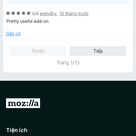
X
bởi
emilyBry
,
10 tháng trước
ế
Pretty useful add-on
p
h
Gắn cờ
ạ
n
Trước
Tiếp
g
5
Trang 1/13
t
r
o
n
g
s
Đ
ố
5
i
đ
ế
Tiện ích
n