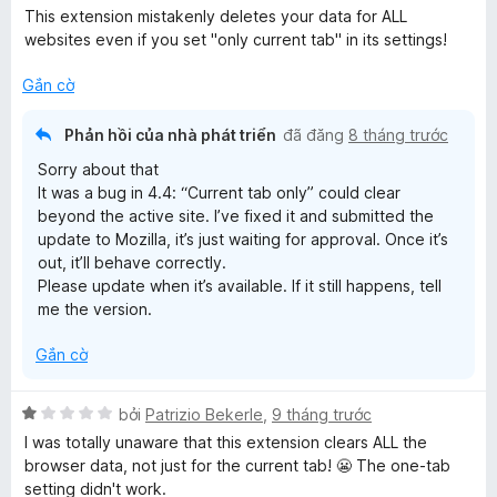
ế
This extension mistakenly deletes your data for ALL
p
websites even if you set "only current tab" in its settings!
h
ạ
Gắn cờ
n
g
Phản hồi của nhà phát triển
đã đăng
8 tháng trước
1
Sorry about that
t
It was a bug in 4.4: “Current tab only” could clear
r
beyond the active site. I’ve fixed it and submitted the
o
update to Mozilla, it’s just waiting for approval. Once it’s
n
out, it’ll behave correctly.
g
Please update when it’s available. If it still happens, tell
s
me the version.
ố
5
Gắn cờ
X
bởi
Patrizio Bekerle
,
9 tháng trước
ế
I was totally unaware that this extension clears ALL the
p
browser data, not just for the current tab! 😬 The one-tab
h
setting didn't work.