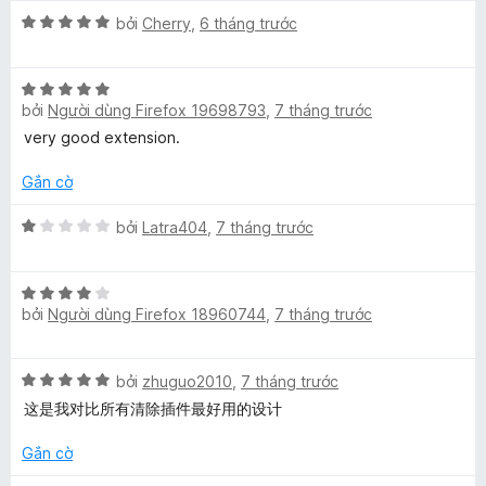
p
r
g
X
h
bởi
Cherry
,
6 tháng trước
o
s
ế
ạ
n
ố
p
n
g
5
X
h
g
bởi
Người dùng Firefox 19698793
,
7 tháng trước
s
ế
ạ
5
ố
p
n
t
very good extension.
5
h
g
r
ạ
5
Gắn cờ
o
n
t
n
g
X
r
bởi
Latra404
,
7 tháng trước
g
5
ế
o
s
t
p
n
ố
X
r
h
g
5
bởi
Người dùng Firefox 18960744
,
7 tháng trước
ế
o
ạ
s
p
n
n
ố
h
g
g
5
X
bởi
zhuguo2010
,
7 tháng trước
ạ
s
1
ế
n
ố
t
这是我对比所有清除插件最好用的设计
p
g
5
r
h
4
Gắn cờ
o
ạ
t
n