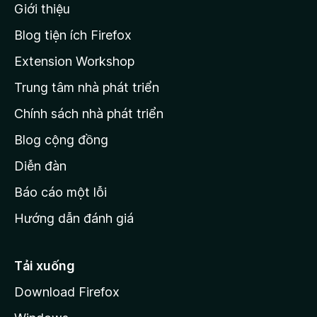
Giới thiệu
t
r
r
Blog tiện ích Firefox
a
k
Extension Workshop
n
Trung tâm nhà phát triển
g
s
c
Chính sách nhà phát triển
t
h
Blog cộng đồng
ủ
r
M
Diễn đàn
o
Báo cáo một lỗi
z
Hướng dẫn đánh giá
i
l
l
Tải xuống
a
Download Firefox