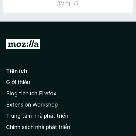
Trang 1/5
n
ố
g
g
5
1
s
t
ố
r
5
o
n
Đ
g
i
s
ố
đ
5
ế
Tiện ích
n
Giới thiệu
t
r
Blog tiện ích Firefox
a
Extension Workshop
n
Trung tâm nhà phát triển
g
c
Chính sách nhà phát triển
h