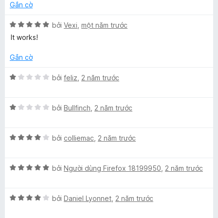
g
Gắn cờ
s
o
ố
X
bởi
Vexi
,
một năm trước
5
ế
It works!
f
p
h
Gắn cờ
t
ạ
n
X
bởi
feliz
,
2 năm trước
B
g
ế
5
p
t
X
h
i
bởi
Bullfinch
,
2 năm trước
r
ế
ạ
o
p
n
n
n
X
h
bởi
colliemac
,
2 năm trước
g
g
ế
ạ
1
g
s
p
n
t
ố
X
h
bởi
Người dùng Firefox 18199950
,
2 năm trước
g
r
5
ế
S
ạ
1
o
p
n
t
n
X
h
bởi
Daniel Lyonnet
,
2 năm trước
g
r
g
e
ế
ạ
4
o
s