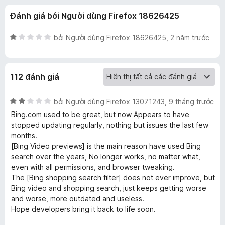
á
t
F
Đánh giá bởi Người dùng Firefox 18626425
r
i
c
o
r
n
X
bởi
Người dùng Firefox 18626425
,
2 năm trước
e
h
g
ế
f
s
p
ố
h
o
o
112 đánh giá
5
ạ
x
n
M
g
X
bởi
Người dùng Firefox 13071243
,
9 tháng trước
1
ế
Bing.com used to be great, but now Appears to have
i
t
p
stopped updating regularly, nothing but issues the last few
r
h
months.
o
ạ
c
[Bing Video previews] is the main reason have used Bing
n
n
search over the years, No longer works, no matter what,
g
g
even with all permissions, and browser tweaking.
r
s
2
The [Bing shopping search filter] does not ever improve, but
ố
t
Bing video and shopping search, just keeps getting worse
o
5
r
and worse, more outdated and useless.
o
Hope developers bring it back to life soon.
s
n