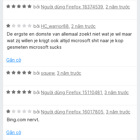
p
n
t
n
ố
a
X
h
bởi
Người dùng Firefox 18374539
,
2 năm trước
g
r
g
5
ế
ạ
5
o
s
r
p
n
t
n
ố
X
h
bởi
HC_warrior88
,
2 năm trước
g
r
g
5
ế
ạ
4
o
s
De ergste en domste van allemaal zoekt niet wat je wil maar
c
p
n
t
n
ố
wat zij willen je krijgt ook altijd microsoft shit naar je kop
h
g
r
g
5
gesmeten microsoft sucks
h
ạ
5
o
s
n
t
n
ố
Gắn cờ
E
g
r
g
5
1
o
s
X
bởi
squew
,
3 năm trước
t
n
ố
ế
n
r
g
5
p
o
s
X
h
bởi
Người dùng Firefox 15110481
,
3 năm trước
g
n
ố
ế
ạ
g
5
p
n
i
s
X
h
bởi
Người dùng Firefox 16017805
,
3 năm trước
g
ố
ế
ạ
5
Bing.com nervt.
5
n
p
n
t
h
g
r
Gắn cờ
ạ
5
o