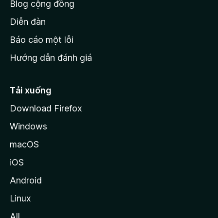
Blog cộng đồng
ủ
M
Diễn đàn
o
Báo cáo một lỗi
z
Hướng dẫn đánh giá
i
l
l
Tải xuống
a
Download Firefox
Windows
macOS
iOS
Android
Linux
All