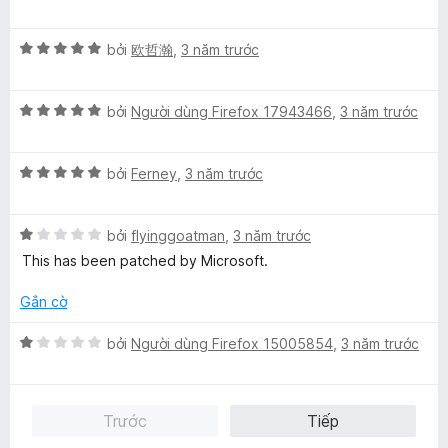
g
5
ế
ạ
5
s
p
n
t
ố
X
h
bởi
欧哲瀚
,
3 năm trước
g
r
5
ế
ạ
5
o
p
n
t
n
X
h
bởi
Người dùng Firefox 17943466
,
3 năm trước
g
r
g
ế
ạ
5
o
s
p
n
t
n
ố
X
h
bởi
Ferney
,
3 năm trước
g
r
g
5
ế
ạ
5
o
s
p
n
t
n
ố
X
h
bởi
flyinggoatman
,
3 năm trước
g
r
g
5
ế
ạ
5
o
s
This has been patched by Microsoft.
p
n
t
n
ố
h
g
r
g
5
Gắn cờ
ạ
5
o
s
n
t
n
ố
X
bởi
Người dùng Firefox 15005854
,
3 năm trước
g
r
g
5
ế
1
o
s
p
t
n
ố
h
Trước
Tiếp
r
g
5
ạ
o
s
n