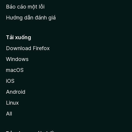
o
Báo cáo một lỗi
z
Hướng dẫn đánh giá
i
l
l
Tải xuống
a
Download Firefox
Windows
macOS
iOS
Android
Linux
All