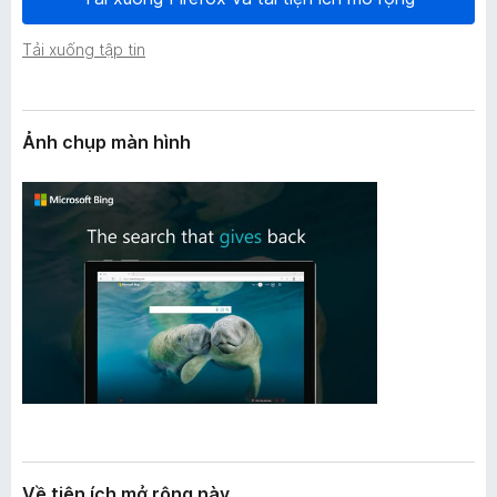
n
F
g
i
Tải xuống tập tin
r
e
f
Ảnh chụp màn hình
o
x
Về tiện ích mở rộng này