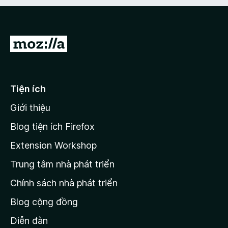
Đ
i
đ
ế
Tiện ích
n
Giới thiệu
t
r
Blog tiện ích Firefox
a
Extension Workshop
n
Trung tâm nhà phát triển
g
c
Chính sách nhà phát triển
h
Blog cộng đồng
ủ
M
Diễn đàn