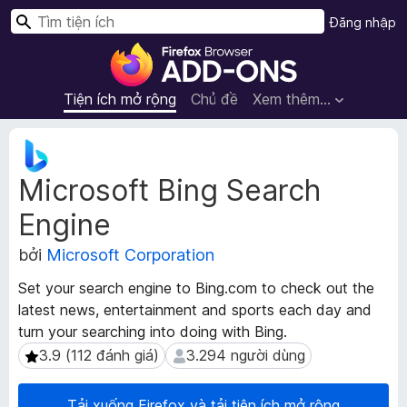
T
Đăng nhập
ì
T
m
i
k
ệ
Tiện ích mở rộng
Chủ đề
Xem thêm…
i
n
ế
í
S
m
c
i
Microsoft Bing Search
ê
h
u
t
Engine
d
r
ữ
ì
bởi
Microsoft Corporation
l
n
i
Set your search engine to Bing.com to check out the
h
ệ
latest news, entertainment and sports each day and
d
u
turn your searching into doing with Bing.
m
u
ở
3.9 (112 đánh giá)
3.294 người dùng
3.9 (112 đánh giá)
3.294 người dùng
y
r
ệ
ộ
t
Tải xuống Firefox và tải tiện ích mở rộng