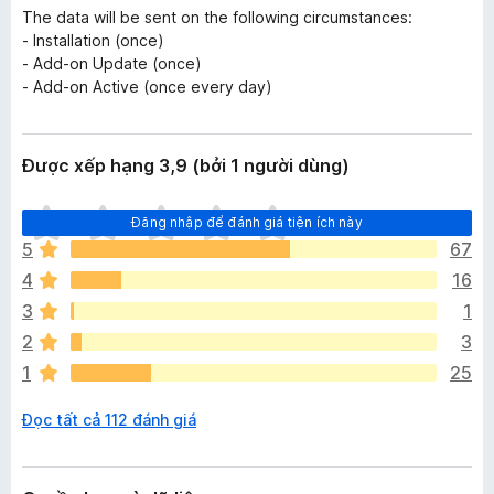
The data will be sent on the following circumstances:
- Installation (once)
- Add-on Update (once)
- Add-on Active (once every day)
Được xếp hạng 3,9 (bởi 1 người dùng)
C
Đăng nhập để đánh giá tiện ích này
h
5
67
ư
4
16
a
c
3
1
ó
2
3
x
1
25
ế
p
Đọc tất cả 112 đánh giá
h
ạ
n
g