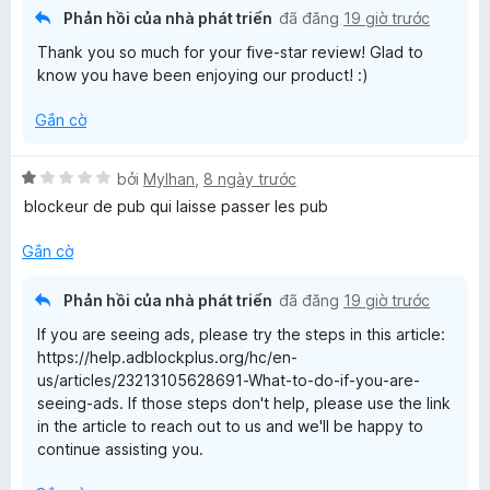
o
Phản hồi của nhà phát triển
đã đăng
19 giờ trước
k
n
Thank you so much for your five-star review! Glad to
g
know you have been enjoying our product! :)
s
P
ố
Gắn cờ
5
l
X
bởi
Mylhan
,
8 ngày trước
u
ế
blockeur de pub qui laisse passer les pub
p
s
h
Gắn cờ
ạ
n
Phản hồi của nhà phát triển
đã đăng
19 giờ trước
g
If you are seeing ads, please try the steps in this article:
1
https://help.adblockplus.org/hc/en-
t
us/articles/23213105628691-What-to-do-if-you-are-
r
seeing-ads. If those steps don't help, please use the link
o
in the article to reach out to us and we'll be happy to
n
continue assisting you.
g
s