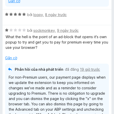
Gắn cờ
ố
5
X
bởi
loopy
,
8 ngày trước
ế
p
X
h
bởi
sockmonkey
,
9 ngày trước
ế
ạ
What the hell is the point of an ad-block that opens it's own
p
n
popup to try and get you to pay for premium every time you
h
g
use your browser?
ạ
5
n
t
Gắn cờ
g
r
1
o
Phản hồi của nhà phát triển
đã đăng
19 giờ trước
t
n
For non-Premium users, our payment page displays when
r
g
we update the extension to keep you informed on
o
s
changes we've made and as a reminder to consider
n
ố
upgrading to Premium. There is no obligation to upgrade
g
5
and you can dismiss the page by clicking the "x" on the
s
browser tab. You can also dismiss this page by going to
ố
the Advanced tab on your ABP settings and unchecking
5