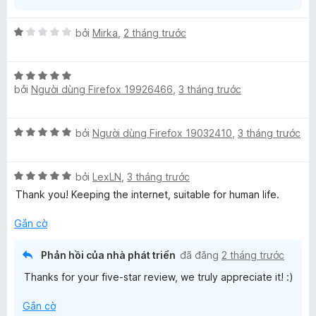
X
bởi
Mirka
,
2 tháng trước
ế
p
X
h
bởi
Người dùng Firefox 19926466
,
3 tháng trước
ế
ạ
p
n
h
g
X
bởi
Người dùng Firefox 19032410
,
3 tháng trước
ạ
1
ế
n
t
p
g
r
X
h
bởi
LexLN
,
3 tháng trước
5
o
ế
ạ
t
Thank you! Keeping the internet, suitable for human life.
n
p
n
r
g
h
g
Gắn cờ
o
s
ạ
5
n
ố
n
t
g
5
Phản hồi của nhà phát triển
đã đăng
2 tháng trước
g
r
s
Thanks for your five-star review, we truly appreciate it! :)
5
o
ố
t
n
5
Gắn cờ
r
g