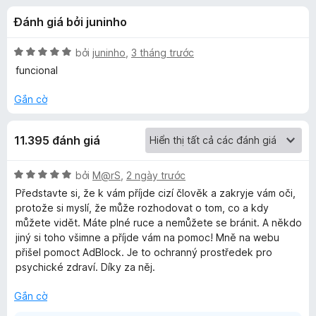
á
t
F
Đánh giá bởi juninho
r
i
c
o
r
n
X
bởi
juninho
,
3 tháng trước
e
h
g
ế
funcional
f
s
p
ố
h
o
Gắn cờ
o
5
ạ
x
n
A
11.395 đánh giá
g
5
d
t
X
bởi
M@rS
,
2 ngày trước
r
ế
Představte si, že k vám příjde cizí člověk a zakryje vám oči,
o
b
p
protože si myslí, že může rozhodovat o tom, co a kdy
n
h
můžete vidět. Máte plné ruce a nemůžete se bránit. A někdo
g
ạ
l
jiný si toho všimne a příjde vám na pomoc! Mně na webu
s
n
přišel pomoct AdBlock. Je to ochranný prostředek pro
ố
g
psychické zdraví. Díky za něj.
o
5
5
t
Gắn cờ
c
r