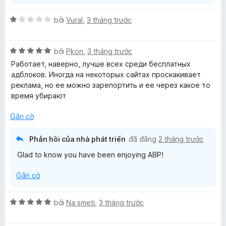
o
s
n
ố
X
bởi
Vural
,
3 tháng trước
g
5
ế
s
p
ố
X
h
bởi
Pkon
,
3 tháng trước
5
ế
ạ
Работает, наверно, лучше всех среди бесплатных
p
n
адблоков. Иногда на некоторых сайтах проскакивает
h
g
реклама, но ее можно зарепортить и ее через какое то
ạ
1
время убирают
n
t
g
r
Gắn cờ
5
o
t
n
Phản hồi của nhà phát triển
đã đăng
2 tháng trước
r
g
Glad to know you have been enjoying ABP!
o
s
n
ố
Gắn cờ
g
5
s
ố
X
bởi
Na smeti
,
3 tháng trước
5
ế
p