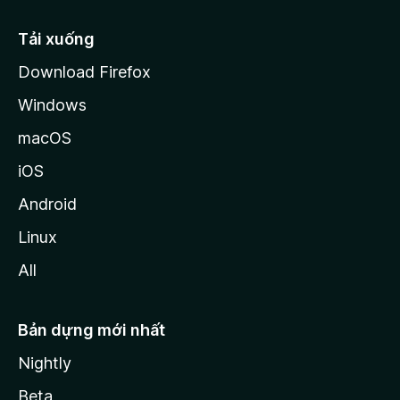
l
l
Tải xuống
a
Download Firefox
Windows
macOS
iOS
Android
Linux
All
Bản dựng mới nhất
Nightly
Beta