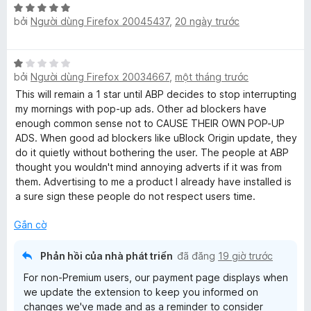
X
bởi
Người dùng Firefox 20045437
,
20 ngày trước
ế
p
h
X
ạ
bởi
Người dùng Firefox 20034667
,
một tháng trước
ế
n
p
This will remain a 1 star until ABP decides to stop interrupting
g
h
my mornings with pop-up ads. Other ad blockers have
5
ạ
enough common sense not to CAUSE THEIR OWN POP-UP
t
n
ADS. When good ad blockers like uBlock Origin update, they
r
g
do it quietly without bothering the user. The people at ABP
o
1
thought you wouldn't mind annoying adverts if it was from
n
t
them. Advertising to me a product I already have installed is
g
r
a sure sign these people do not respect users time.
s
o
ố
n
Gắn cờ
5
g
s
Phản hồi của nhà phát triển
đã đăng
19 giờ trước
ố
For non-Premium users, our payment page displays when
5
we update the extension to keep you informed on
changes we've made and as a reminder to consider