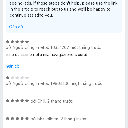
seeing-ads. If those steps don't help, please use the link
g
in the article to reach out to us and we'll be happy to
s
continue assisting you.
ố
5
Gắn cờ
X
bởi
Người dùng Firefox 16351267
,
một tháng trước
ế
p
mi è utilissimo nella mia navigazione sicura!
h
ạ
Gắn cờ
n
g
X
bởi
Người dùng Firefox 19964106
,
một tháng trước
5
ế
t
p
r
h
X
bởi
Chill
,
2 tháng trước
o
ạ
ế
n
n
p
g
g
X
h
bởi
bhscolleen
,
2 tháng trước
s
1
ế
ạ
ố
t