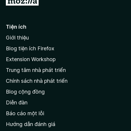
g
5
i
s
ố
đ
5
ế
Tiện ích
n
Giới thiệu
t
r
Blog tiện ích Firefox
a
Extension Workshop
n
Trung tâm nhà phát triển
g
c
Chính sách nhà phát triển
h
Blog cộng đồng
ủ
M
Diễn đàn
o
Báo cáo một lỗi
z
Hướng dẫn đánh giá
i