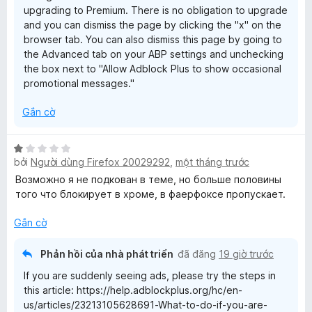
upgrading to Premium. There is no obligation to upgrade
and you can dismiss the page by clicking the "x" on the
browser tab. You can also dismiss this page by going to
the Advanced tab on your ABP settings and unchecking
the box next to "Allow Adblock Plus to show occasional
promotional messages."
Gắn cờ
X
bởi
Người dùng Firefox 20029292
,
một tháng trước
ế
p
Возможно я не подкован в теме, но больше половины
h
того что блокирует в хроме, в фаерфоксе пропускает.
ạ
n
Gắn cờ
g
1
Phản hồi của nhà phát triển
đã đăng
19 giờ trước
t
If you are suddenly seeing ads, please try the steps in
r
this article: https://help.adblockplus.org/hc/en-
o
us/articles/23213105628691-What-to-do-if-you-are-
n