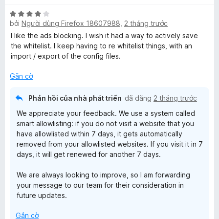
p
n
5
r
X
h
g
o
bởi
Người dùng Firefox 18607988
,
2 tháng trước
ế
ạ
5
n
p
n
t
I like the ads blocking. I wish it had a way to actively save
g
h
g
r
the whitelist. I keep having to re whitelist things, with an
s
ạ
5
o
import / export of the config files.
ố
n
t
n
5
g
r
Gắn cờ
g
4
o
s
t
n
ố
Phản hồi của nhà phát triển
đã đăng
2 tháng trước
r
g
5
We appreciate your feedback. We use a system called
o
s
smart allowlisting: if you do not visit a website that you
n
ố
have allowlisted within 7 days, it gets automatically
g
5
removed from your allowlisted websites. If you visit it in 7
s
days, it will get renewed for another 7 days.
ố
5
We are always looking to improve, so I am forwarding
your message to our team for their consideration in
future updates.
Gắn cờ