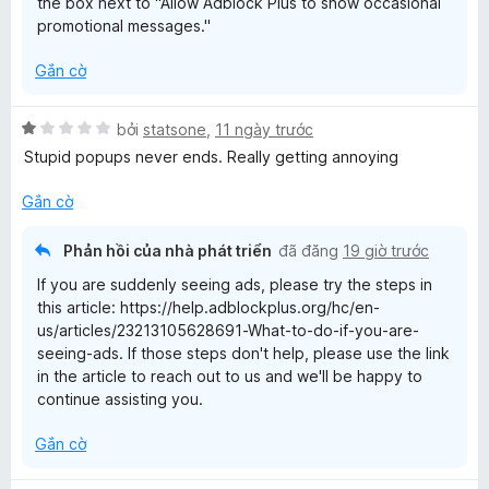
the box next to "Allow Adblock Plus to show occasional
promotional messages."
Gắn cờ
X
bởi
statsone
,
11 ngày trước
ế
Stupid popups never ends. Really getting annoying
p
h
Gắn cờ
ạ
n
Phản hồi của nhà phát triển
đã đăng
19 giờ trước
g
If you are suddenly seeing ads, please try the steps in
1
this article: https://help.adblockplus.org/hc/en-
t
us/articles/23213105628691-What-to-do-if-you-are-
r
seeing-ads. If those steps don't help, please use the link
o
in the article to reach out to us and we'll be happy to
n
continue assisting you.
g
s
Gắn cờ
ố
5