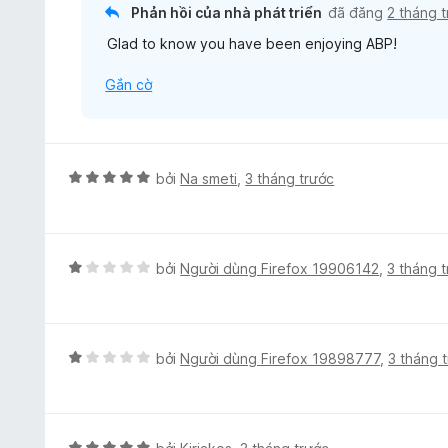
5
Phản hồi của nhà phát triển
đã đăng
2 tháng 
g
t
s
Glad to know you have been enjoying ABP!
r
ố
o
5
Gắn cờ
n
g
s
ố
5
X
bởi
Na smeti
,
3 tháng trước
ế
p
h
ạ
X
bởi
Người dùng Firefox 19906142
,
3 tháng 
n
ế
g
p
5
h
t
ạ
X
bởi
Người dùng Firefox 19898777
,
3 tháng 
r
n
ế
o
g
p
n
1
h
g
t
ạ
X