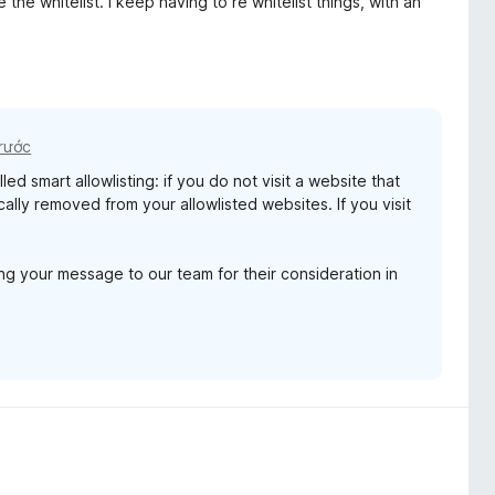
e the whitelist. I keep having to re whitelist things, with an
trước
 smart allowlisting: if you do not visit a website that
cally removed from your allowlisted websites. If you visit
ng your message to our team for their consideration in