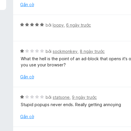
n
h
Gắn cờ
g
ạ
s
n
ố
g
X
bởi
loopy
,
6 ngày trước
5
1
ế
t
p
r
h
o
ạ
X
bởi
sockmonkey
,
8 ngày trước
n
n
ế
g
What the hell is the point of an ad-block that opens it'
g
p
s
you use your browser?
5
h
ố
t
ạ
Gắn cờ
5
r
n
o
g
n
1
X
bởi
statsone
,
9 ngày trước
g
t
ế
s
Stupid popups never ends. Really getting annoying
r
p
ố
o
h
Gắn cờ
5
n
ạ
g
n
s