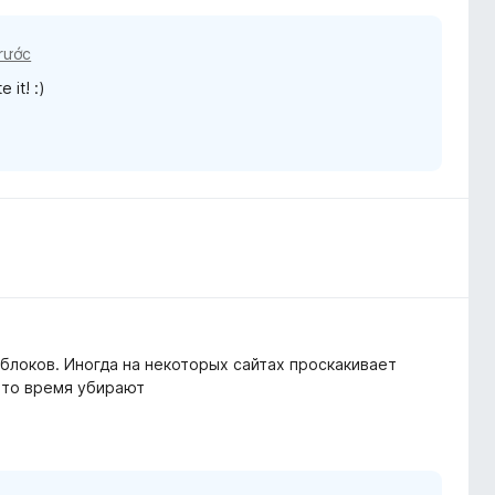
trước
 it! :)
блоков. Иногда на некоторых сайтах проскакивает
е то время убирают