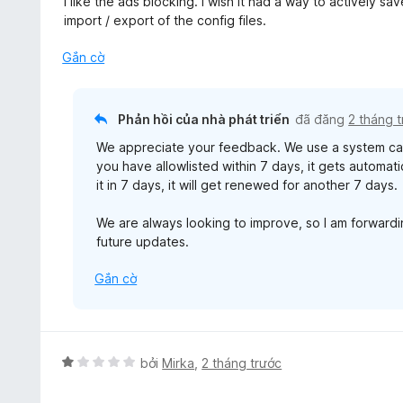
I like the ads blocking. I wish it had a way to actively sav
o
g
p
5
import / export of the config files.
n
5
h
g
t
ạ
Gắn cờ
s
r
n
ố
o
g
5
n
4
Phản hồi của nhà phát triển
đã đăng
2 tháng 
g
t
s
We appreciate your feedback. We use a system called
r
ố
you have allowlisted within 7 days, it gets automati
o
5
it in 7 days, it will get renewed for another 7 days.
n
g
We are always looking to improve, so I am forwardi
s
future updates.
ố
5
Gắn cờ
X
bởi
Mirka
,
2 tháng trước
ế
p