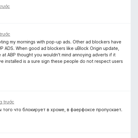
trước
trước
rrupting my mornings with pop-up ads. Other ad blockers have
ADS. When good ad blockers like uBlock Origin update,
e at ABP thought you wouldn't mind annoying adverts if it
e installed is a sure sign these people do not respect users
g trước
 того что блокирует в хроме, в фаерфоксе пропускает.