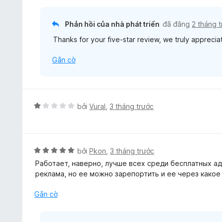
s
r
n
ố
o
g
5
Phản hồi của nhà phát triển
đã đăng
2 tháng 
n
5
g
Thanks for your five-star review, we truly appreciate
t
s
r
ố
Gắn cờ
o
5
n
g
s
ố
X
bởi
Vural
,
3 tháng trước
5
ế
p
h
ạ
X
bởi
Pkon
,
3 tháng trước
n
ế
Работает, наверно, лучше всех среди бесплатных ад
g
p
реклама, но ее можно зарепортить и ее через како
1
h
t
ạ
Gắn cờ
r
n
o
g
n