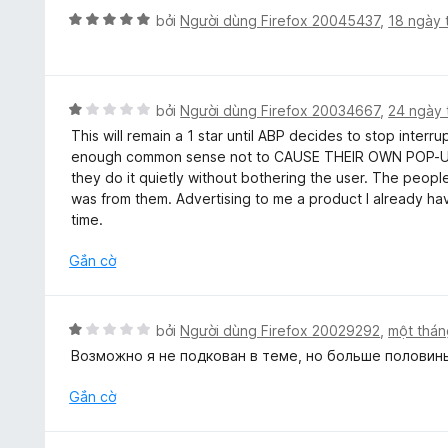
g
X
ố
bởi
Người dùng Firefox 20045437
,
18 ngày 
1
ế
5
t
p
r
h
o
ạ
X
bởi
Người dùng Firefox 20034667
,
24 ngày 
n
n
ế
g
This will remain a 1 star until ABP decides to stop inte
g
p
s
enough common sense not to CAUSE THEIR OWN POP-UP 
5
h
ố
they do it quietly without bothering the user. The peopl
t
ạ
5
was from them. Advertising to me a product I already hav
r
n
time.
o
g
n
1
Gắn cờ
g
t
s
r
ố
o
X
bởi
Người dùng Firefox 20029292
,
một thán
5
n
ế
Возможно я не подкован в теме, но больше половины
g
p
s
h
Gắn cờ
ố
ạ
5
n