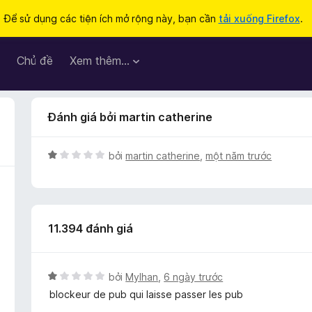
Để sử dụng các tiện ích mở rộng này, bạn cần
tải xuống Firefox
.
Chủ đề
Xem thêm…
Đánh giá bởi martin catherine
X
bởi
martin catherine
,
một năm trước
ế
p
h
ạ
11.394 đánh giá
n
g
1
t
X
bởi
Mylhan
,
6 ngày trước
r
ế
blockeur de pub qui laisse passer les pub
o
p