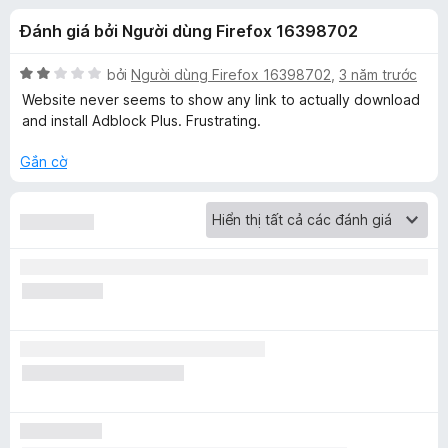
á
t
F
Đánh giá bởi Người dùng Firefox 16398702
r
i
c
o
r
n
X
bởi
Người dùng Firefox 16398702
,
3 năm trước
e
h
g
ế
Website never seems to show any link to actually download
f
s
p
and install Adblock Plus. Frustrating.
ố
h
o
o
5
ạ
x
Gắn cờ
n
A
g
2
d
t
r
o
b
n
g
l
s
ố
o
5
c