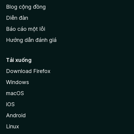
h
Blog cộng đồng
ủ
M
Diễn đàn
o
Báo cáo một lỗi
z
Hướng dẫn đánh giá
i
l
l
Tải xuống
a
Download Firefox
Windows
macOS
iOS
Android
Linux