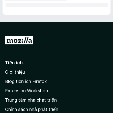
Đ
i
đ
ế
Tiện ích
n
Giới thiệu
t
r
Blog tiện ích Firefox
a
Extension Workshop
n
Trung tâm nhà phát triển
g
c
Chính sách nhà phát triển