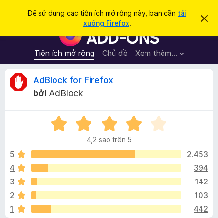
T
Đăng nhập
Để sử dụng các tiện ích mở rộng này, bạn cần
tải
B
ì
xuống Firefox
.
ỏ
T
m
q
i
u
k
a
ệ
Tiện ích mở rộng
Chủ đề
Xem thêm…
i
t
n
h
ế
ô
í
Đ
AdBlock for Firefox
m
n
c
g
bởi
AdBlock
b
h
á
á
t
o
n
X
r
n
à
ế
ì
y
4,2 sao trên 5
p
n
h
h
5
2.453
h
ạ
4
394
d
g
n
u
3
142
g
y
4
i
2
103
,
ệ
1
442
2
t