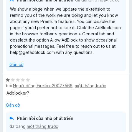
t
o
We show a page when we update the extension to
r
remind you of the work we are doing and let you know
o
x
about any new Premium features. You can disable the
n
page if you'd prefer not to see it: Click the AdBlock icon
g
in the browser toolbar > gear icon > General tab and
s
deselect the option Allow AdBlock to show occasional
ố
promotional messages. Feel free to reach out to us at
5
help@getadblock.com with any questions.
Gắn cờ
X
bởi
Người dùng Firefox 20027566
,
một tháng trước
ế
p
Adblocker?
h
ạ
Gắn cờ
n
g
Phản hồi của nhà phát triển
1
đã đăng
một tháng trước
t