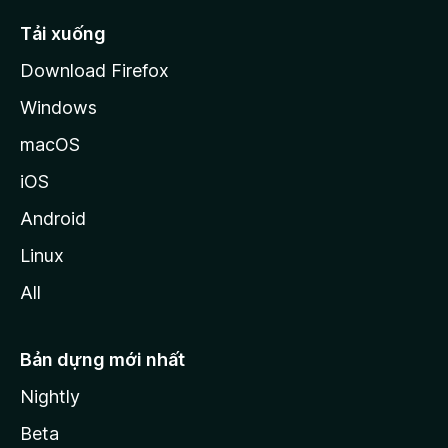
l
l
Tải xuống
a
Download Firefox
Windows
macOS
iOS
Android
Linux
All
Bản dựng mới nhất
Nightly
Beta