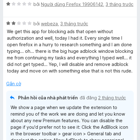
ố
X
bởi
Người dùng Firefox 19906142
,
3 tháng trước
5
ế
p
X
h
bởi
webeza
,
3 tháng trước
ế
ạ
We get this app for blocking ads that open without
p
n
authorization and well, today I had it. Every single time I
h
g
open firefox in a hurry to research something and I am done
ạ
1
typing... oh... there is the big huge adblock window blocking
n
t
me from continuing my tasks and everything I typed well... it
g
r
did not get typed... Yep, I will disable and remove adblock
2
o
today and move on with something else that is not this rude.
t
n
r
g
Gắn cờ
o
s
n
ố
Phản hồi của nhà phát triển
đã đăng
2 tháng trước
g
5
We show a page when we update the extension to
s
remind you of the work we are doing and let you know
ố
about any new Premium features. You can disable the
5
page if you'd prefer not to see it: Click the AdBlock icon
in the browser toolbar > gear icon > General tab and