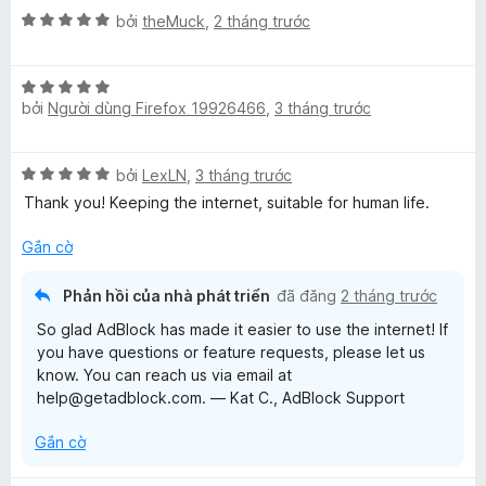
X
h
bởi
theMuck
,
2 tháng trước
ế
ạ
p
n
X
h
g
bởi
Người dùng Firefox 19926466
,
3 tháng trước
ế
ạ
5
p
n
t
h
g
r
X
bởi
LexLN
,
3 tháng trước
ạ
5
o
ế
n
t
Thank you! Keeping the internet, suitable for human life.
n
p
g
r
g
h
5
Gắn cờ
o
s
ạ
t
n
ố
n
r
g
5
Phản hồi của nhà phát triển
đã đăng
2 tháng trước
g
o
s
So glad AdBlock has made it easier to use the internet! If
5
n
ố
you have questions or feature requests, please let us
t
g
5
know. You can reach us via email at
r
s
help@getadblock.com. — Kat C., AdBlock Support
o
ố
n
5
Gắn cờ
g
s