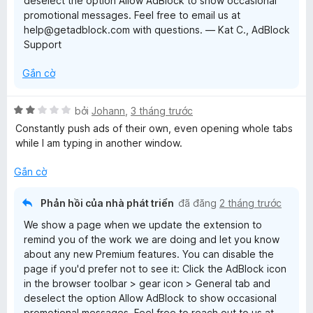
deselect the option Allow AdBlock to show occasional
promotional messages. Feel free to email us at
help@getadblock.com with questions. — Kat C., AdBlock
Support
Gắn cờ
X
bởi
Johann
,
3 tháng trước
ế
Constantly push ads of their own, even opening whole tabs
p
while I am typing in another window.
h
ạ
Gắn cờ
n
g
Phản hồi của nhà phát triển
đã đăng
2 tháng trước
2
We show a page when we update the extension to
t
remind you of the work we are doing and let you know
r
about any new Premium features. You can disable the
o
page if you'd prefer not to see it: Click the AdBlock icon
n
in the browser toolbar > gear icon > General tab and
g
deselect the option Allow AdBlock to show occasional
s
promotional messages. Feel free to reach out to us at