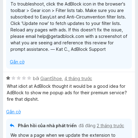
To troubleshoot, click the AdBlock icon in the browser's
1
toolbar > Gear icon > Filter lists tab. Make sure you are
t
subscribed to EasyList and Anti-Circumvention filter lists.
r
Click 'Update now' to fetch updates to your filter lists.
o
Reload any pages with ads. If this doesn't fix the issue,
n
please email help@getadblock.com with a screenshot of
g
what you are seeing and reference this review for
s
prompt assistance. — Kat C., AdBlock Support
ố
5
Gắn cờ
X
bởi
GiantShoe
,
4 tháng trước
ế
What idiot at AdBlock thought it would be a good idea for
p
AdBlock to show me popup ads for their premium service?
h
fire that dipshit.
ạ
n
Gắn cờ
g
1
Phản hồi của nhà phát triển
đã đăng
2 tháng trước
t
We show a page when we update the extension to
r