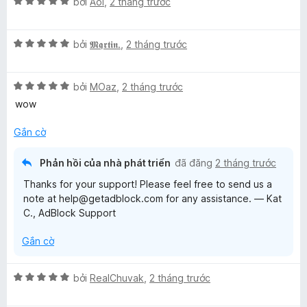
X
h
bởi
Aoi
,
2 tháng trước
4
o
ế
ạ
t
n
p
n
r
g
X
h
bởi
𝕸𝖖𝖗𝖙𝖎𝖓.
,
2 tháng trước
g
o
s
ế
ạ
1
n
ố
p
n
t
g
5
X
h
bởi
MOaz
,
2 tháng trước
g
r
s
ế
ạ
5
o
wow
ố
p
n
t
n
5
h
g
r
g
Gắn cờ
ạ
5
o
s
n
t
n
ố
Phản hồi của nhà phát triển
đã đăng
2 tháng trước
g
r
g
5
Thanks for your support! Please feel free to send us a
5
o
s
note at help@getadblock.com for any assistance. — Kat
t
n
ố
C., AdBlock Support
r
g
5
o
s
Gắn cờ
n
ố
g
5
s
X
bởi
RealChuvak
,
2 tháng trước
ố
ế
5
p