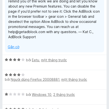
remind you of the work we are doing and let you know
o
about any new Premium features. You can disable the
n
page if you'd prefer not to see it: Click the AdBlock icon
g
in the browser toolbar > gear icon > General tab and
s
deselect the option Allow AdBlock to show occasional
ố
promotional messages. You can reach us at
5
help@getadblock.com with any questions. — Kat C.,
AdBlock Support
Gắn cờ
X
bởi
Eetu
,
một tháng trước
ế
p
X
h
bởi
Người dùng Firefox 20008881
,
một tháng trước
ế
ạ
p
n
h
g
X
bởi
Windows 10
,
2 tháng trước
ạ
4
ế
n
t
p
g
r