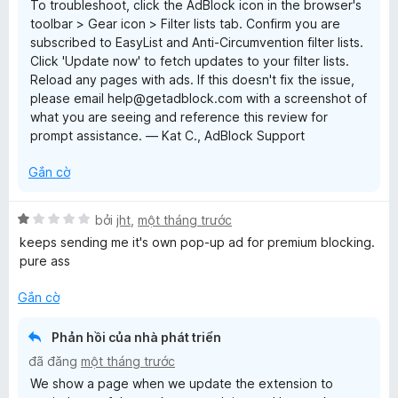
To troubleshoot, click the AdBlock icon in the browser's
r
toolbar > Gear icon > Filter lists tab. Confirm you are
o
subscribed to EasyList and Anti-Circumvention filter lists.
n
Click 'Update now' to fetch updates to your filter lists.
g
Reload any pages with ads. If this doesn't fix the issue,
s
please email help@getadblock.com with a screenshot of
ố
what you are seeing and reference this review for
5
prompt assistance. — Kat C., AdBlock Support
Gắn cờ
X
bởi
jht
,
một tháng trước
ế
keeps sending me it's own pop-up ad for premium blocking.
p
pure ass
h
ạ
Gắn cờ
n
g
Phản hồi của nhà phát triển
1
đã đăng
một tháng trước
t
We show a page when we update the extension to
r