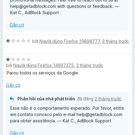
ố
help@getadblock.com with questions or feedback. —
5
Kat C., AdBlock Support
Gắn cờ
X
bởi
Người dùng Firefox 19898777
,
3 tháng trước
ế
p
X
h
bởi
Người dùng Firefox 14697375
,
3 tháng trước
ế
ạ
p
n
Parou todos os serviços da Google
h
g
ạ
1
Gắn cờ
n
t
g
r
Phản hồi của nhà phát triển
đã đăng
2 tháng trước
1
o
Esse não é o comportamento esperado. Por favor, entre
t
n
em contato conosco pelo e-mail help@getadblock.com
r
g
para obter assistência. — Kat C., AdBlock Support
o
s
n
ố
Gắn cờ