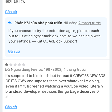
g
레기 입니다.
1
t
Gắn cờ
r
o
Phản hồi của nhà phát triển
đã đăng
2 tháng trước
n
If you choose to try the extension again, please reach
g
out to us at help@getadblock.com so we can help with
s
your settings. — Kat C., AdBlock Support
ố
5
Gắn cờ
X
bởi
Người dùng Firefox 19878602
,
4 tháng trước
ế
p
It's supposed to block ads but instead it CREATES NEW ADS
h
OF ITS OWN and imposes them over whatever I'm doing,
ạ
even if I'm fullscreened watching a youtube video. Literally
n
braindead developer decision; this garbage deserves 0
g
stars.
1
t
Gắn cờ
r