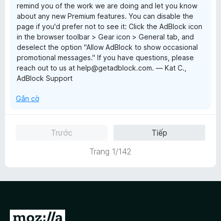
remind you of the work we are doing and let you know
o
about any new Premium features. You can disable the
n
page if you'd prefer not to see it: Click the AdBlock icon
g
in the browser toolbar > Gear icon > General tab, and
s
deselect the option "Allow AdBlock to show occasional
ố
promotional messages." If you have questions, please
5
reach out to us at help@getadblock.com. — Kat C.,
AdBlock Support
Gắn cờ
Trước
Tiếp
Trang 1/142
Đ