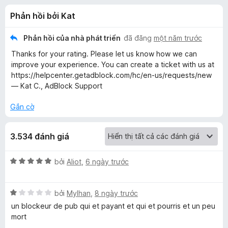
á
t
F
Phản hồi bởi Kat
r
i
c
o
r
n
Phản hồi của nhà phát triển
đã đăng
một năm trước
e
h
g
Thanks for your rating. Please let us know how we can
f
s
improve your experience. You can create a ticket with us at
ố
o
o
https://helpcenter.getadblock.com/hc/en-us/requests/new
5
x
— Kat C., AdBlock Support
A
Gắn cờ
d
3.534 đánh giá
B
X
bởi
Aliot
,
6 ngày trước
l
ế
p
X
h
bởi
Mylhan
,
8 ngày trước
o
ế
ạ
un blockeur de pub qui et payant et qui et pourris et un peu
p
n
mort
c
h
g