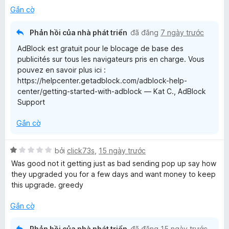
ạ
5
Gắn cờ
k
n
t
g
r
Phản hồi của nhà phát triển
đã đăng
7 ngày trước
1
f
o
AdBlock est gratuit pour le blocage de base des
t
n
publicités sur tous les navigateurs pris en charge. Vous
r
g
o
pouvez en savoir plus ici :
o
s
https://helpcenter.getadblock.com/adblock-help-
n
ố
r
center/getting-started-with-adblock — Kat C., AdBlock
g
5
Support
s
F
ố
Gắn cờ
5
i
X
bởi
click73s
,
15 ngày trước
ế
r
Was good not it getting just as bad sending pop up say how
p
they upgraded you for a few days and want money to keep
h
this upgrade. greedy
e
ạ
n
Gắn cờ
f
g
1
Phản hồi của nhà phát triển
đã đăng
15 ngày trước