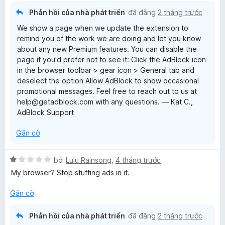
o
Phản hồi của nhà phát triển
đã đăng
2 tháng trước
n
We show a page when we update the extension to
g
remind you of the work we are doing and let you know
s
about any new Premium features. You can disable the
ố
page if you'd prefer not to see it: Click the AdBlock icon
5
in the browser toolbar > gear icon > General tab and
deselect the option Allow AdBlock to show occasional
promotional messages. Feel free to reach out to us at
help@getadblock.com with any questions. — Kat C.,
AdBlock Support
Gắn cờ
X
bởi
Lulu Rainsong
,
4 tháng trước
ế
My browser? Stop stuffing ads in it.
p
h
Gắn cờ
ạ
n
Phản hồi của nhà phát triển
đã đăng
2 tháng trước
g