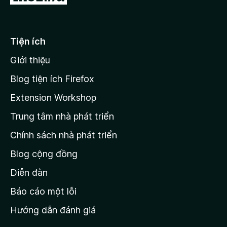
i
đ
ế
Tiện ích
n
Giới thiệu
t
r
Blog tiện ích Firefox
a
Extension Workshop
n
Trung tâm nhà phát triển
g
c
Chính sách nhà phát triển
h
Blog cộng đồng
ủ
M
Diễn đàn
o
Báo cáo một lỗi
z
Hướng dẫn đánh giá
i