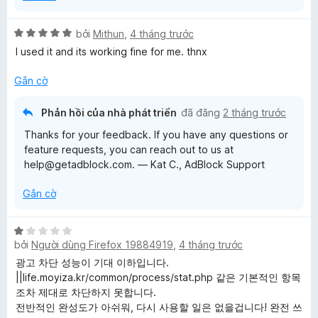
g
5
s
ố
X
bởi
Mithun
,
4 tháng trước
5
ế
I used it and its working fine for me. thnx
p
h
Gắn cờ
ạ
n
Phản hồi của nhà phát triển
đã đăng
2 tháng trước
g
Thanks for your feedback. If you have any questions or
5
feature requests, you can reach out to us at
t
help@getadblock.com. — Kat C., AdBlock Support
r
o
Gắn cờ
n
g
s
X
ố
bởi
Người dùng Firefox 19884919
,
4 tháng trước
ế
5
p
광고 차단 성능이 기대 이하입니다.
h
||life.moyiza.kr/common/process/stat.php 같은 기본적인 항목
ạ
조차 제대로 차단하지 못합니다.
n
전반적인 완성도가 아쉬워, 다시 사용할 일은 없을겁니다! 완전 쓰