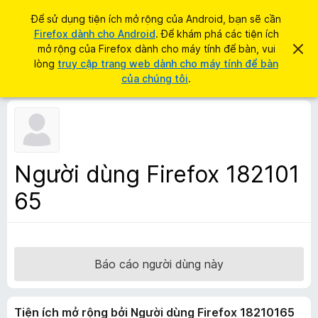
T
Đăng nhập
Để sử dụng tiện ích mở rộng của Android, bạn sẽ cần
ì
Firefox dành cho Android
. Để khám phá các tiện ích
T
m
mở rộng của Firefox dành cho máy tính để bàn, vui
B
i
ỏ
lòng
truy cập trang web dành cho máy tính để bàn
k
q
ệ
của chúng tôi
.
i
u
n
a
ế
t
í
m
h
c
ô
n
h
g
t
b
Người dùng Firefox 182101
á
r
o
65
ì
n
à
n
y
h
d
u
Báo cáo người dùng này
y
ệ
Tiện ích mở rộng bởi Người dùng Firefox 18210165
t