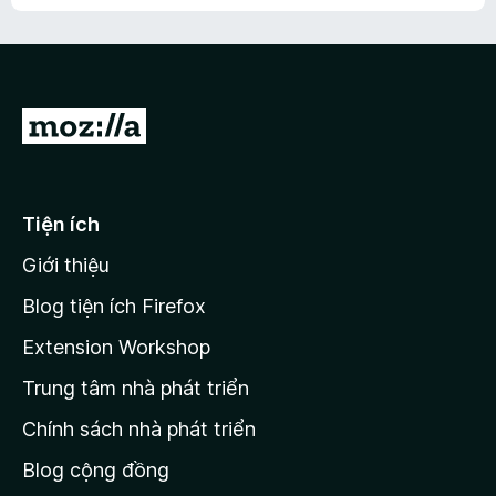
h
ế
n
ư
p
à
a
h
o
c
ạ
ó
n
x
Đ
g
ế
n
i
p
à
đ
h
o
ạ
ế
Tiện ích
n
n
g
Giới thiệu
t
n
r
à
Blog tiện ích Firefox
o
a
Extension Workshop
n
Trung tâm nhà phát triển
g
c
Chính sách nhà phát triển
h
Blog cộng đồng
ủ