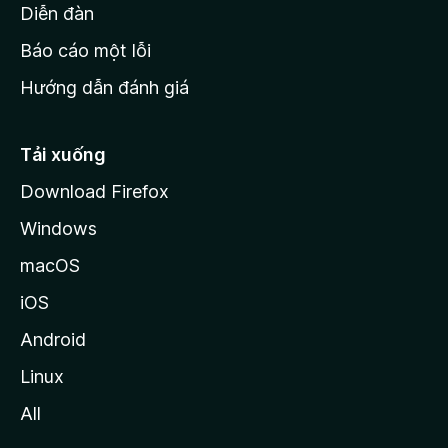
M
Diễn đàn
o
Báo cáo một lỗi
z
Hướng dẫn đánh giá
i
l
l
Tải xuống
a
Download Firefox
Windows
macOS
iOS
Android
Linux
All