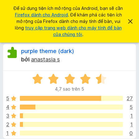
T
Đăng nhập
Để sử dụng tiện ích mở rộng của Android, bạn sẽ cần
ì
Firefox dành cho Android
. Để khám phá các tiện ích
T
m
mở rộng của Firefox dành cho máy tính để bàn, vui
B
i
ỏ
lòng
truy cập trang web dành cho máy tính để bàn
k
q
ệ
của chúng tôi
.
i
u
n
a
ế
t
í
Đ
purple theme (dark)
m
h
c
ô
bởi
anastasia s
n
h
á
g
t
b
á
X
r
n
o
ế
ì
n
4,7 sao trên 5
p
à
n
h
y
h
5
27
h
ạ
4
5
d
g
n
u
3
1
g
y
4
i
2
1
,
ệ
1
0
7
t