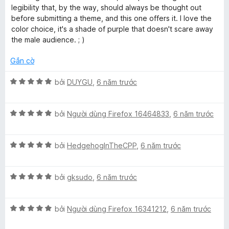
o
s
p
n
legibility that, by the way, should always be thought out
n
ố
h
g
before submitting a theme, and this one offers it. I love the
g
5
ạ
5
color choice, it's a shade of purple that doesn't scare away
s
n
t
the male audience. ; )
ố
g
r
5
5
o
Gắn cờ
t
n
r
g
X
bởi
DUYGU
,
6 năm trước
o
s
ế
n
ố
p
g
5
X
h
bởi
Người dùng Firefox 16464833
,
6 năm trước
s
ế
ạ
ố
p
n
5
X
h
bởi
HedgehogInTheCPP
,
6 năm trước
g
ế
ạ
5
p
n
t
X
h
bởi
gksudo
,
6 năm trước
g
r
ế
ạ
5
o
p
n
t
n
X
h
bởi
Người dùng Firefox 16341212
,
6 năm trước
g
r
g
ế
ạ
5
o
s