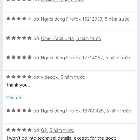
k
5
o
ế
t
n
p
r
g
X
h
bởi
Người dùng Firefox 15212933
,
5 năm trước
)
o
s
ế
ạ
n
ố
p
n
g
5
X
h
bởi
Omer Fadil Usta
,
5 năm trước
g
s
ế
ạ
5
ố
p
n
t
5
X
h
bởi
Người dùng Firefox 12714052
,
5 năm trước
g
r
ế
ạ
4
o
p
n
t
n
X
h
bởi
videoxx
,
5 năm trước
g
r
g
ế
ạ
5
o
s
thank you..
p
n
t
n
ố
h
g
r
g
5
Gắn cờ
ạ
5
o
s
n
t
n
ố
X
bởi
Người dùng Firefox 16780429
,
5 năm trước
g
r
g
5
ế
5
o
s
p
t
n
ố
X
h
bởi
GP
,
5 năm trước
r
g
5
ế
ạ
I won't go into technical details, except for the good