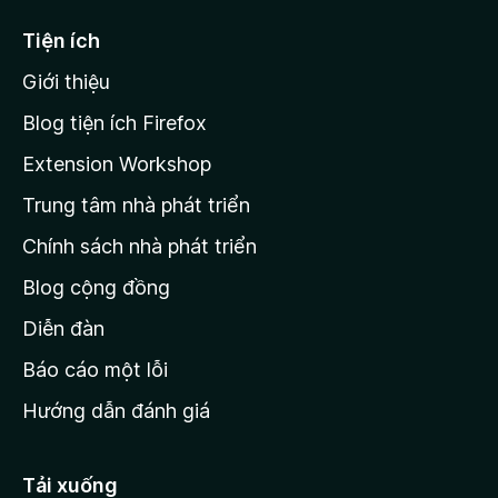
5
ế
Tiện ích
n
Giới thiệu
t
r
Blog tiện ích Firefox
a
Extension Workshop
n
Trung tâm nhà phát triển
g
c
Chính sách nhà phát triển
h
Blog cộng đồng
ủ
M
Diễn đàn
o
Báo cáo một lỗi
z
Hướng dẫn đánh giá
i
l
l
Tải xuống