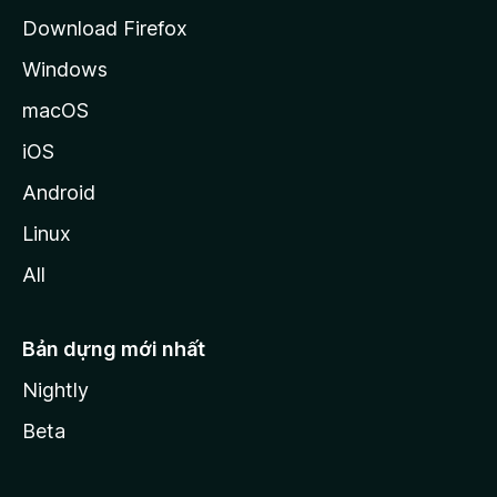
a
Download Firefox
Windows
macOS
iOS
Android
Linux
All
Bản dựng mới nhất
Nightly
Beta