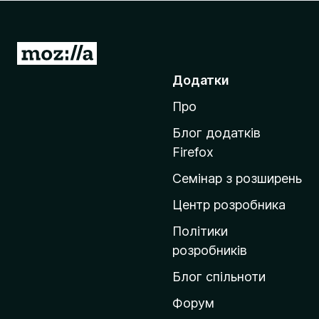
r
e
f
П
o
е
Додатки
x
р
Про
е
й
Блог додатків
т
Firefox
и
Семінар з розширень
н
а
Центр розробника
д
Політики
о
розробників
м
Блог спільноти
і
в
Форум