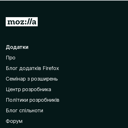
е
і
м
н
а
о
є
П
к
о
е
ц
р
і
н
е
Додатки
о
й
к
Про
т
и
Блог додатків Firefox
н
Семінар з розширень
а
Центр розробника
д
о
Політики розробників
м
Блог спільноти
і
в
Форум