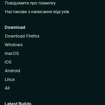
к
Повідомити про помилку
у
Настанови з написання відгуків
M
o
z
Download
i
Download Firefox
l
Windows
l
a
macOS
iOS
Android
Linux
All
Latest Builds