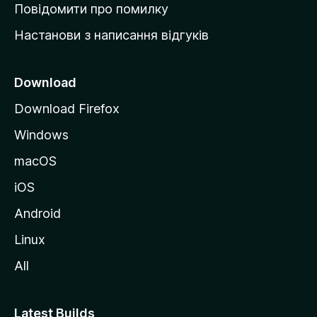
к
Повідомити про помилку
у
Настанови з написання відгуків
M
o
z
Download
i
Download Firefox
l
Windows
l
a
macOS
iOS
Android
Linux
All
Latest Builds