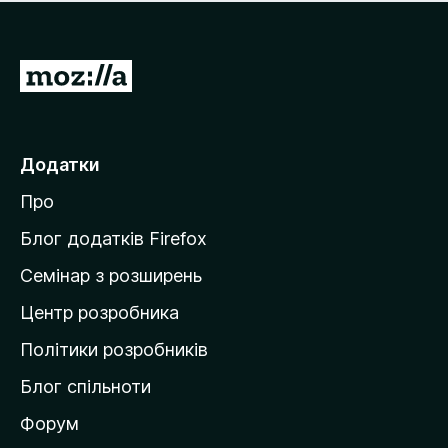
е
і
м
н
а
о
є
П
к
о
е
ц
р
і
н
е
Додатки
о
й
к
Про
т
и
Блог додатків Firefox
н
Семінар з розширень
а
Центр розробника
д
о
Політики розробників
м
Блог спільноти
і
в
Форум