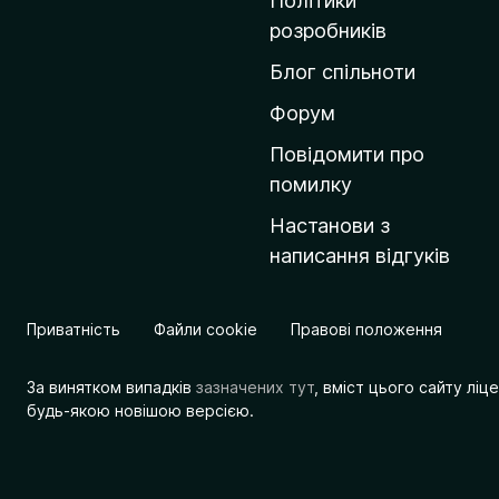
Політики
о
розробників
м
Блог спільноти
і
в
Форум
к
Повідомити про
у
помилку
M
Настанови з
o
написання відгуків
z
i
l
Приватність
Файли cookie
Правові положення
l
a
За винятком випадків
зазначених тут
, вміст цього сайту лі
будь-якою новішою версією.