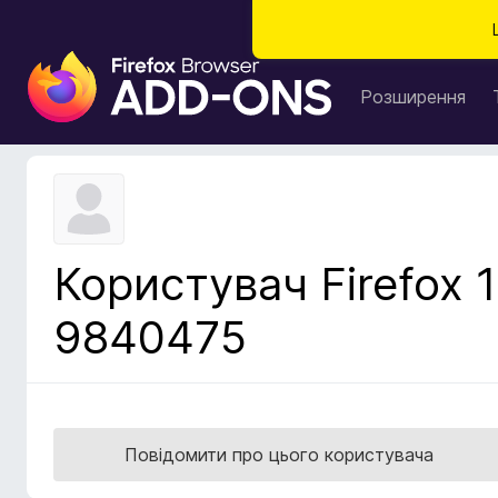
Д
о
Розширення
д
а
т
к
и
б
Користувач Firefox 1
р
а
9840475
у
з
е
р
а
Повідомити про цього користувача
F
i