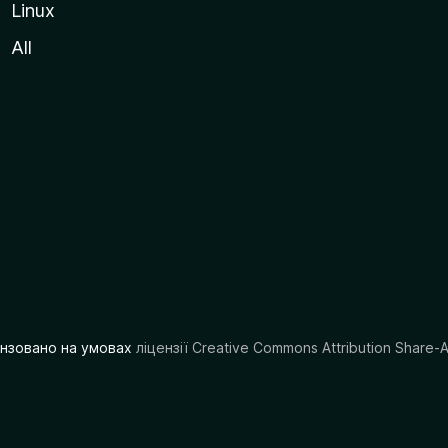
Linux
All
цензовано на умовах
ліцензії Creative Commons Attribution Share-A