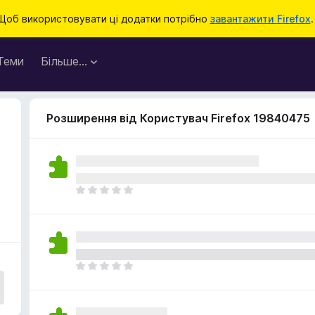
Щоб використовувати ці додатки потрібно
завантажити Firefox
.
Теми
Більше…
Розширення від Користувач Firefox 19840475
Щ
е
н
е
м
а
Щ
є
е
о
н
ц
е