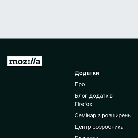
П
е
Додатки
р
Про
е
й
Блог додатків
т
Firefox
и
Семінар з розширень
н
а
Центр розробника
д