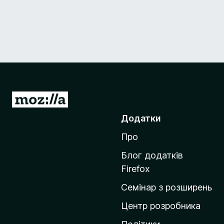
П
е
Додатки
р
Про
е
й
Блог додатків
т
Firefox
и
Семінар з розширень
н
а
Центр розробника
д