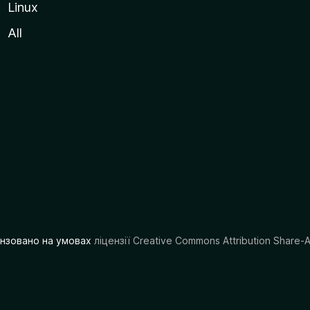
Linux
All
цензовано на умовах
ліцензії Creative Commons Attribution Share-A