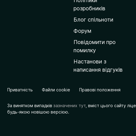
Політики
о
розробників
м
Блог спільноти
і
в
Форум
к
Повідомити про
у
помилку
M
Настанови з
o
написання відгуків
z
i
l
Приватність
Файли cookie
Правові положення
l
a
За винятком випадків
зазначених тут
, вміст цього сайту лі
будь-якою новішою версією.