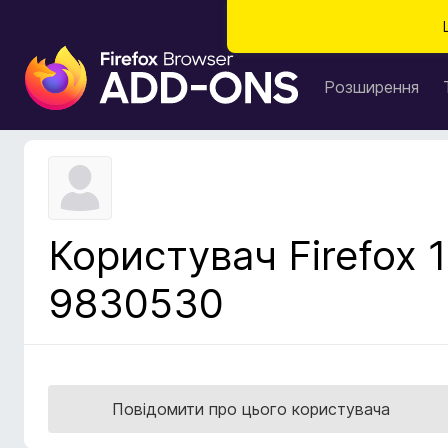
Д
о
Розширення
д
а
т
к
и
б
Користувач Firefox 1
р
а
9830530
у
з
е
р
а
Повідомити про цього користувача
F
i