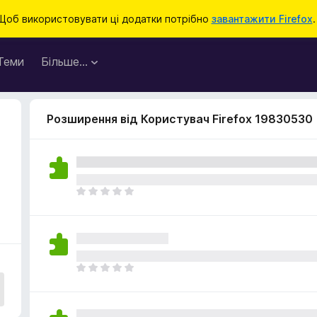
Щоб використовувати ці додатки потрібно
завантажити Firefox
.
Теми
Більше…
Розширення від Користувач Firefox 19830530
Щ
е
н
е
м
а
Щ
є
е
о
н
ц
е