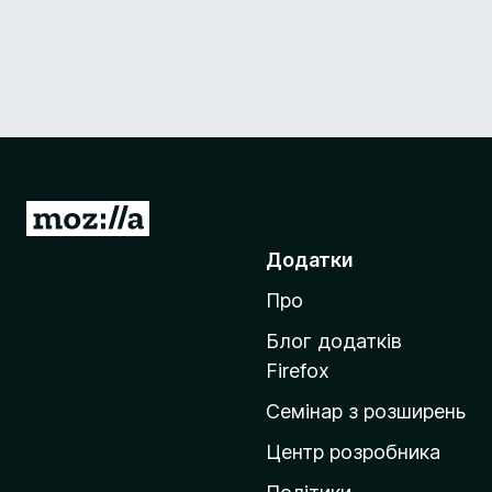
П
е
Додатки
р
Про
е
й
Блог додатків
т
Firefox
и
Семінар з розширень
н
а
Центр розробника
д