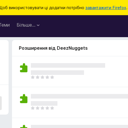
Щоб використовувати ці додатки потрібно
завантажити Firefox
.
Теми
Більше…
Розширення від DeezNuggets
Щ
е
н
е
м
а
Щ
є
е
о
н
ц
е