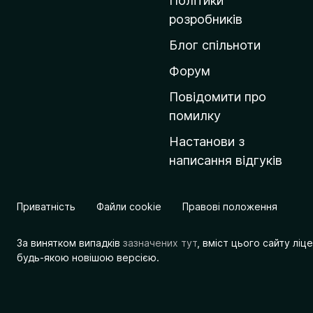
Політики
о
розробників
м
Блог спільноти
і
в
Форум
к
Повідомити про
у
помилку
M
Настанови з
o
написання відгуків
z
i
l
Приватність
Файли cookie
Правові положення
l
a
За винятком випадків
зазначених тут
, вміст цього сайту лі
будь-якою новішою версією.