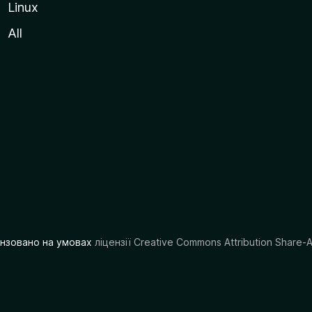
Linux
All
цензовано на умовах
ліцензії Creative Commons Attribution Share-A