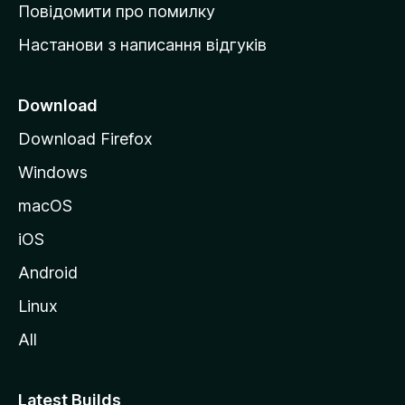
к
Повідомити про помилку
у
Настанови з написання відгуків
M
o
z
Download
i
Download Firefox
l
Windows
l
a
macOS
iOS
Android
Linux
All
Latest Builds