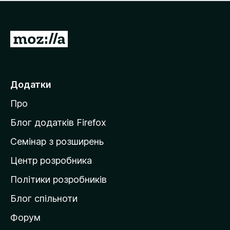
е
і
м
н
а
о
є
П
к
о
е
ц
р
і
н
е
Додатки
о
й
к
Про
т
и
Блог додатків Firefox
н
Семінар з розширень
а
Центр розробника
д
о
Політики розробників
м
Блог спільноти
і
в
Форум