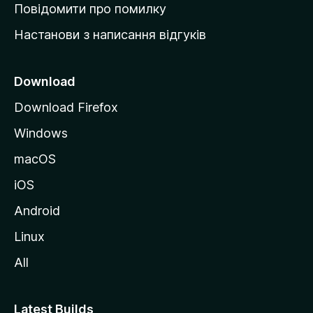
к
Повідомити про помилку
у
Настанови з написання відгуків
M
o
z
Download
i
Download Firefox
l
Windows
l
a
macOS
iOS
Android
Linux
All
Latest Builds