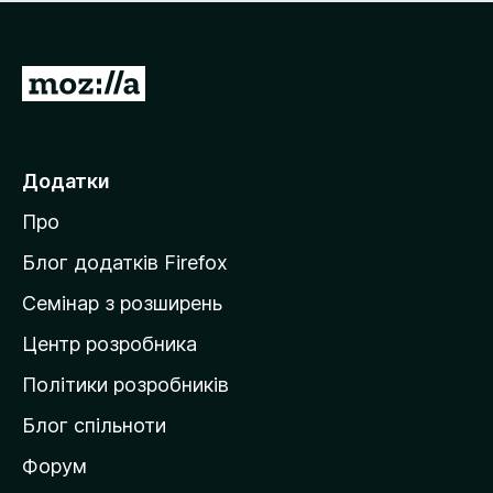
е
і
м
н
а
о
є
П
к
о
е
ц
р
і
н
е
Додатки
о
й
к
Про
т
и
Блог додатків Firefox
н
Семінар з розширень
а
Центр розробника
д
о
Політики розробників
м
Блог спільноти
і
в
Форум