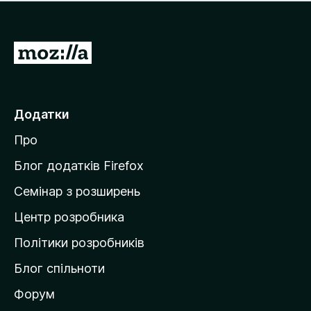
е
і
м
н
а
о
є
П
к
о
е
ц
р
і
н
е
Додатки
о
й
к
Про
т
и
Блог додатків Firefox
н
Семінар з розширень
а
Центр розробника
д
о
Політики розробників
м
Блог спільноти
і
в
Форум