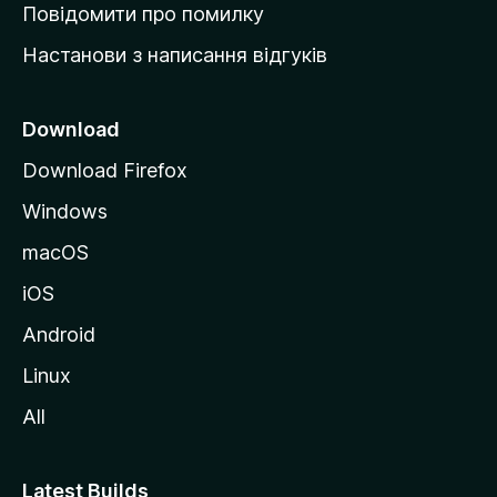
к
Повідомити про помилку
у
Настанови з написання відгуків
M
o
z
Download
i
Download Firefox
l
Windows
l
a
macOS
iOS
Android
Linux
All
Latest Builds