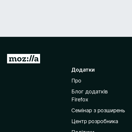
П
е
Додатки
р
Про
е
й
Блог додатків
т
Firefox
и
Семінар з розширень
н
а
Центр розробника
д