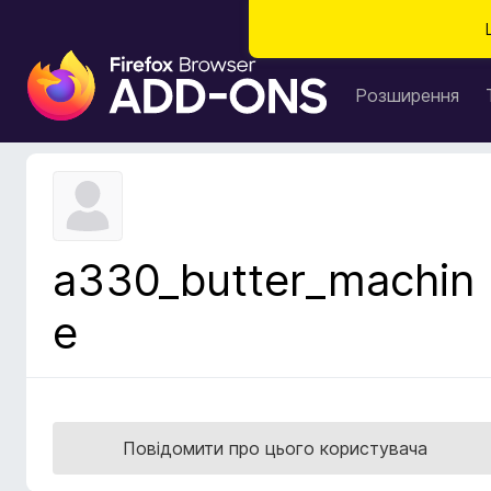
Д
о
Розширення
д
а
т
к
и
б
a330_butter_machin
р
а
e
у
з
е
р
а
Повідомити про цього користувача
F
i