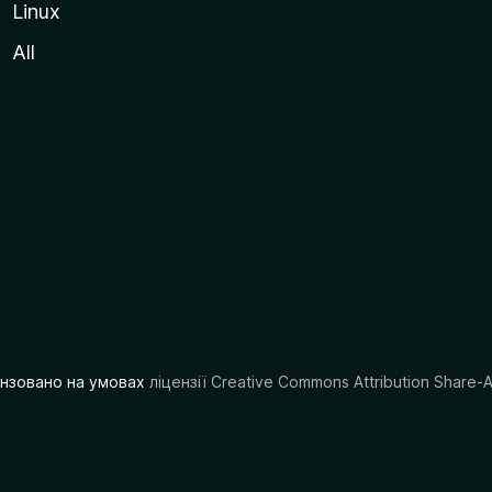
Linux
All
цензовано на умовах
ліцензії Creative Commons Attribution Share-A