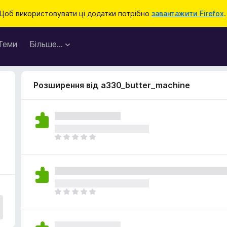
Щоб використовувати ці додатки потрібно
завантажити Firefox
.
Теми
Більше…
Розширення від a330_butter_machine
Щ
е
н
е
м
а
Щ
є
е
о
н
ц
е