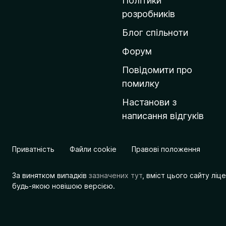
Політики
о
розробників
м
Блог спільноти
і
в
Форум
к
Повідомити про
у
помилку
M
Настанови з
o
написання відгуків
z
i
l
Приватність
Файли cookie
Правові положення
l
a
За винятком випадків
зазначених тут
, вміст цього сайту лі
будь-якою новішою версією.