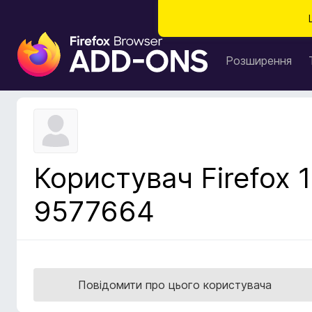
Д
о
Розширення
д
а
т
к
и
б
Користувач Firefox 1
р
а
9577664
у
з
е
р
а
Повідомити про цього користувача
F
i