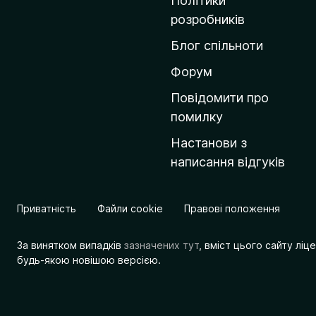
Політики
о
розробників
м
Блог спільноти
і
в
Форум
к
Повідомити про
у
помилку
M
Настанови з
o
написання відгуків
z
i
l
Приватність
Файли cookie
Правові положення
l
a
За винятком випадків
зазначених тут
, вміст цього сайту лі
будь-якою новішою версією.