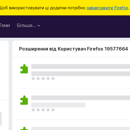
Щоб використовувати ці додатки потрібно
завантажити Firefox
.
Теми
Більше…
Розширення від Користувач Firefox 19577664
Щ
е
н
е
м
а
Щ
є
е
о
н
ц
е