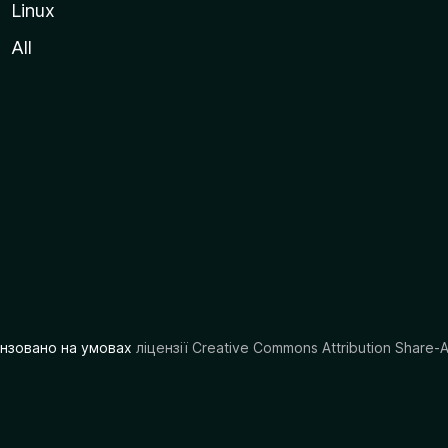
Linux
All
цензовано на умовах
ліцензії Creative Commons Attribution Share-A