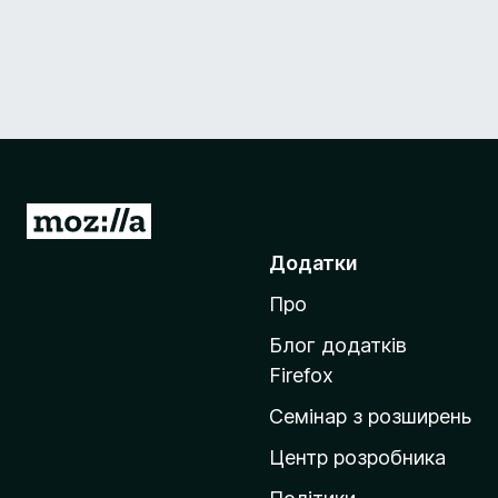
П
е
Додатки
р
Про
е
й
Блог додатків
т
Firefox
и
Семінар з розширень
н
а
Центр розробника
д