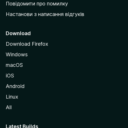
к
Повідомити про помилку
у
Настанови з написання відгуків
M
o
z
Download
i
Download Firefox
l
Windows
l
a
macOS
iOS
Android
Linux
All
Latest Builds