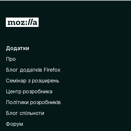
е
і
м
н
а
о
є
П
к
о
е
ц
р
і
н
е
Додатки
о
й
к
Про
т
и
Блог додатків Firefox
н
Семінар з розширень
а
Центр розробника
д
о
Політики розробників
м
Блог спільноти
і
в
Форум