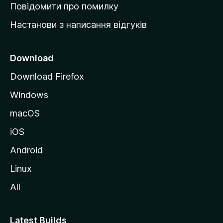
к
Повідомити про помилку
у
Настанови з написання відгуків
M
o
z
Download
i
Download Firefox
l
Windows
l
a
macOS
iOS
Android
Linux
All
Latest Builds