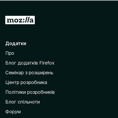
е
і
м
н
а
о
є
П
к
о
е
ц
р
і
н
е
Додатки
о
й
к
Про
т
и
Блог додатків Firefox
н
Семінар з розширень
а
Центр розробника
д
о
Політики розробників
м
Блог спільноти
і
в
Форум