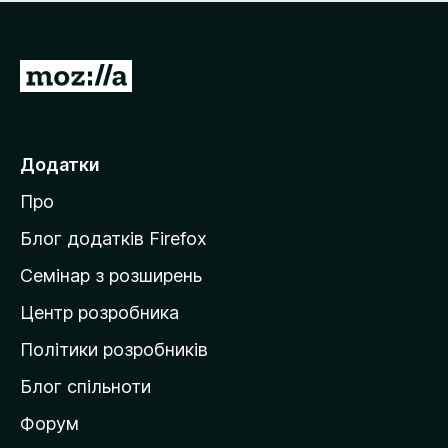
е
і
м
н
а
о
є
П
к
о
е
ц
р
і
н
е
Додатки
о
й
к
Про
т
и
Блог додатків Firefox
н
Семінар з розширень
а
Центр розробника
д
о
Політики розробників
м
Блог спільноти
і
в
Форум