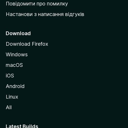
к
Повідомити про помилку
у
Настанови з написання відгуків
M
o
z
Download
i
Download Firefox
l
Windows
l
a
macOS
iOS
Android
Linux
All
Latest Builds