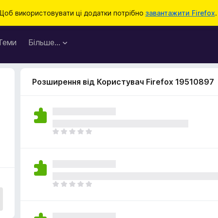
Щоб використовувати ці додатки потрібно
завантажити Firefox
.
Теми
Більше…
Розширення від Користувач Firefox 19510897
Щ
е
н
е
м
а
Щ
є
е
о
н
ц
е