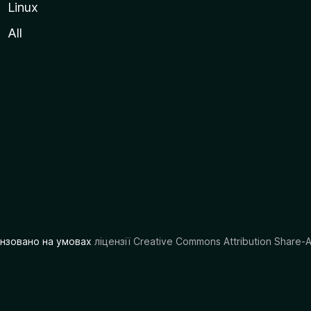
Linux
All
цензовано на умовах
ліцензії Creative Commons Attribution Share-A