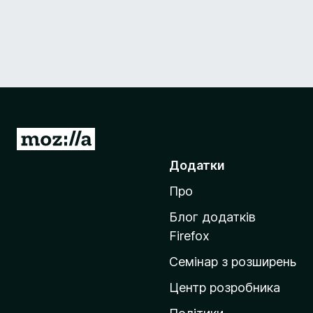
П
е
Додатки
р
Про
е
й
Блог додатків
т
Firefox
и
Семінар з розширень
н
а
Центр розробника
д