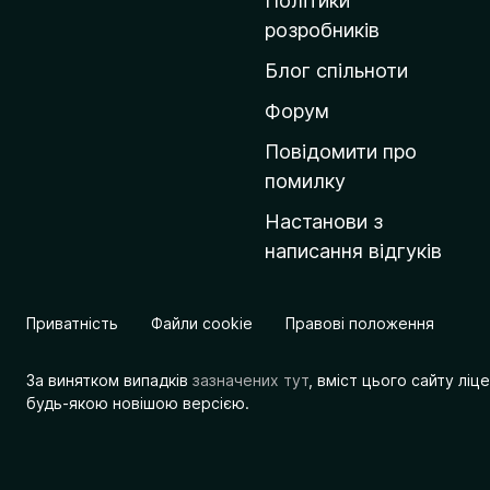
Політики
о
розробників
м
Блог спільноти
і
в
Форум
к
Повідомити про
у
помилку
M
Настанови з
o
написання відгуків
z
i
l
Приватність
Файли cookie
Правові положення
l
a
За винятком випадків
зазначених тут
, вміст цього сайту лі
будь-якою новішою версією.