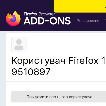
Д
о
Розширення
д
а
т
к
и
б
Користувач Firefox 1
р
а
9510897
у
з
е
р
а
Повідомити про цього користувача
F
i