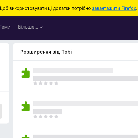
Щоб використовувати ці додатки потрібно
завантажити Firefox
.
Теми
Більше…
Розширення від Tobi
Щ
е
н
е
м
а
Щ
є
е
о
н
ц
е