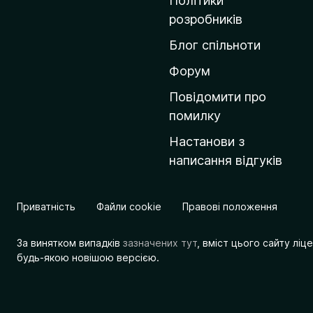
Політики
о
розробників
м
Блог спільноти
і
в
Форум
к
Повідомити про
у
помилку
M
Настанови з
o
написання відгуків
z
i
l
Приватність
Файли cookie
Правові положення
l
a
За винятком випадків
зазначених тут
, вміст цього сайту лі
будь-якою новішою версією.