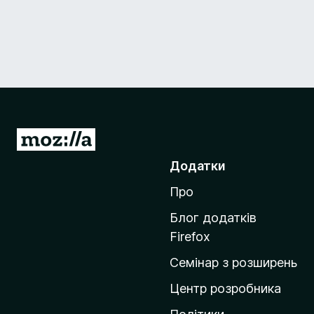
П
е
Додатки
р
Про
е
й
Блог додатків
т
Firefox
и
Семінар з розширень
н
а
Центр розробника
д