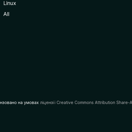
Linux
All
цензовано на умовах
ліцензії Creative Commons Attribution Share-A