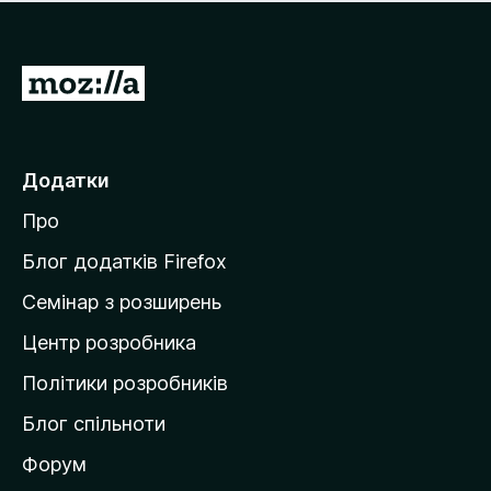
е
і
м
н
а
о
є
П
к
о
е
ц
р
і
н
е
Додатки
о
й
к
Про
т
и
Блог додатків Firefox
н
Семінар з розширень
а
Центр розробника
д
о
Політики розробників
м
Блог спільноти
і
в
Форум