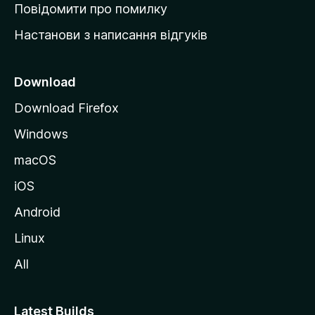
к
Повідомити про помилку
у
Настанови з написання відгуків
M
o
z
Download
i
Download Firefox
l
Windows
l
a
macOS
iOS
Android
Linux
All
Latest Builds