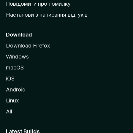
к
Повідомити про помилку
у
Настанови з написання відгуків
M
o
z
Download
i
Download Firefox
l
Windows
l
a
macOS
iOS
Android
Linux
All
Latest Builds