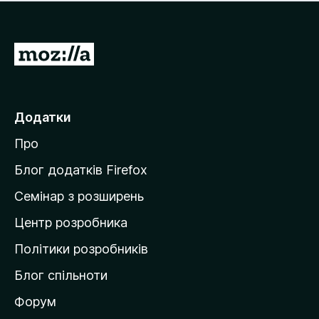
е
і
м
н
а
о
є
П
к
о
е
ц
р
і
н
е
Додатки
о
й
к
Про
т
и
Блог додатків Firefox
н
Семінар з розширень
а
Центр розробника
д
о
Політики розробників
м
Блог спільноти
і
в
Форум