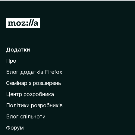
е
і
м
н
а
о
є
П
к
о
е
ц
р
і
н
е
Додатки
о
й
к
Про
т
и
Блог додатків Firefox
н
Семінар з розширень
а
Центр розробника
д
о
Політики розробників
м
Блог спільноти
і
в
Форум