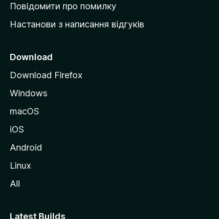
к
Повідомити про помилку
у
Настанови з написання відгуків
M
o
z
Download
i
Download Firefox
l
Windows
l
a
macOS
iOS
Android
Linux
All
Latest Builds