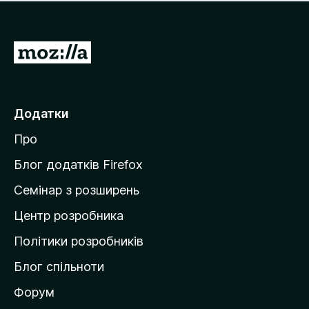
е
і
м
н
а
о
є
П
к
о
е
ц
р
і
н
е
Додатки
о
й
к
Про
т
и
Блог додатків Firefox
н
Семінар з розширень
а
Центр розробника
д
о
Політики розробників
м
Блог спільноти
і
в
Форум