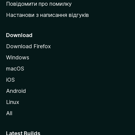
к
Повідомити про помилку
у
Настанови з написання відгуків
M
o
z
Download
i
Download Firefox
l
Windows
l
a
macOS
iOS
Android
Linux
All
Latest Builds