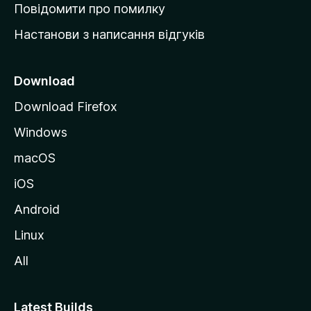
к
Повідомити про помилку
у
Настанови з написання відгуків
M
o
z
Download
i
Download Firefox
l
Windows
l
a
macOS
iOS
Android
Linux
All
Latest Builds