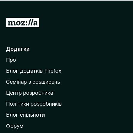
е
і
м
н
а
о
є
П
к
о
е
ц
р
і
н
е
Додатки
о
й
к
Про
т
и
Блог додатків Firefox
н
Семінар з розширень
а
Центр розробника
д
о
Політики розробників
м
Блог спільноти
і
в
Форум