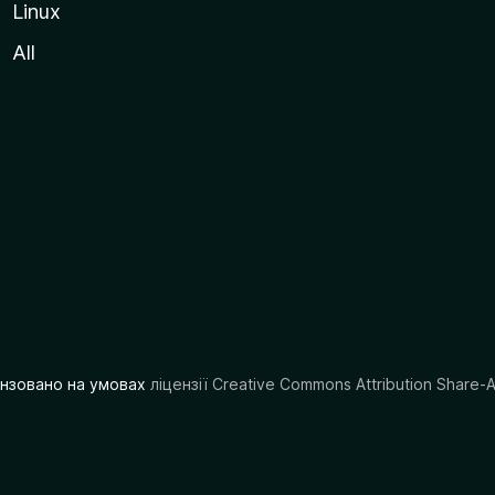
Linux
All
цензовано на умовах
ліцензії Creative Commons Attribution Share-A