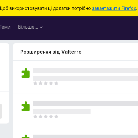
Щоб використовувати ці додатки потрібно
завантажити Firefox
.
Теми
Більше…
Розширення від Valterro
Щ
е
н
е
м
а
Щ
є
е
о
н
ц
е