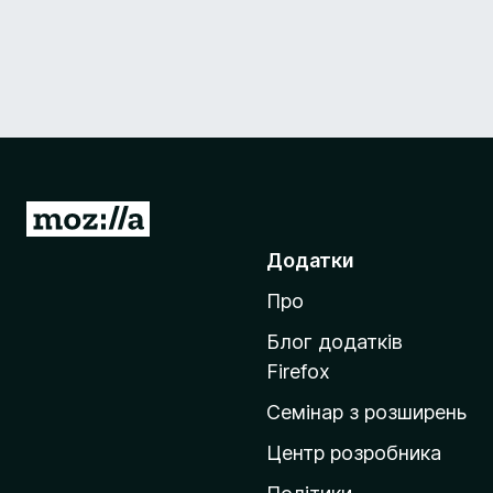
П
е
Додатки
р
Про
е
й
Блог додатків
т
Firefox
и
Семінар з розширень
н
а
Центр розробника
д