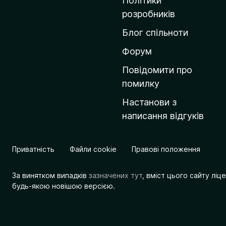
Політики
о
розробників
м
Блог спільноти
і
в
Форум
к
Повідомити про
у
помилку
M
Настанови з
o
написання відгуків
z
i
l
Приватність
Файли cookie
Правові положення
l
a
За винятком випадків
зазначених тут
, вміст цього сайту лі
будь-якою новішою версією.