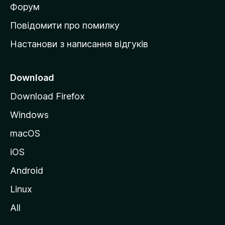
в
Форум
к
Повідомити про помилку
у
Настанови з написання відгуків
M
o
z
Download
i
Download Firefox
l
Windows
l
a
macOS
iOS
Android
Linux
All