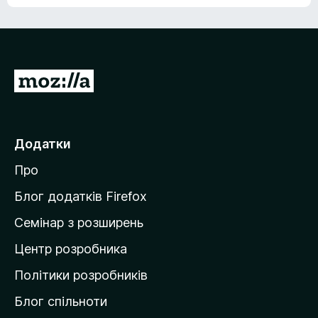
е
о
н
ц
е
і
м
н
а
о
є
П
к
о
е
ц
р
і
н
е
Додатки
о
й
к
Про
т
и
Блог додатків Firefox
н
Семінар з розширень
а
Центр розробника
д
о
Політики розробників
м
Блог спільноти
і