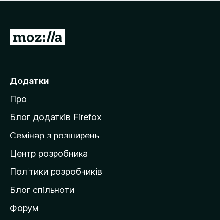
е
і
м
н
а
о
є
П
к
о
е
ц
р
і
н
е
Додатки
о
й
к
Про
т
и
Блог додатків Firefox
н
Семінар з розширень
а
Центр розробника
д
о
Політики розробників
м
Блог спільноти
і
в
Форум