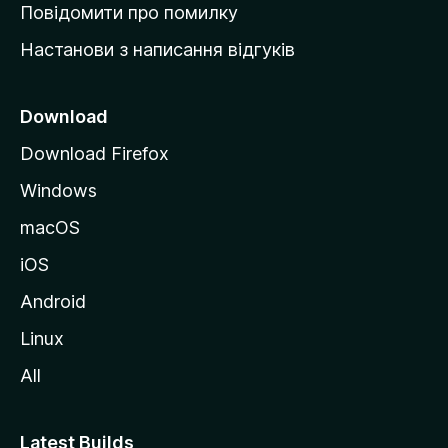
к
Повідомити про помилку
у
Настанови з написання відгуків
M
o
z
Download
i
Download Firefox
l
Windows
l
a
macOS
iOS
Android
Linux
All
Latest Builds