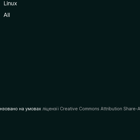
Linux
All
цензовано на умовах
ліцензії Creative Commons Attribution Share-A