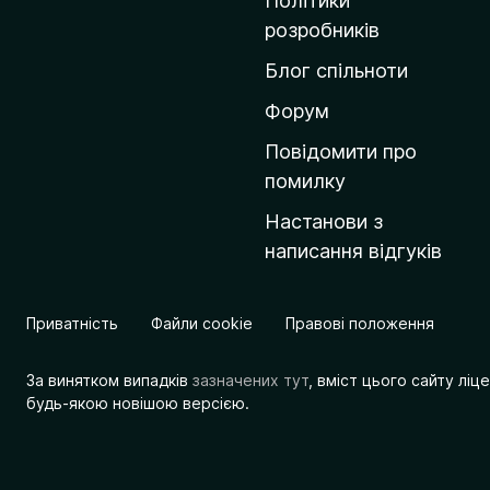
Політики
о
розробників
м
Блог спільноти
і
в
Форум
к
Повідомити про
у
помилку
M
Настанови з
o
написання відгуків
z
i
l
Приватність
Файли cookie
Правові положення
l
a
За винятком випадків
зазначених тут
, вміст цього сайту лі
будь-якою новішою версією.