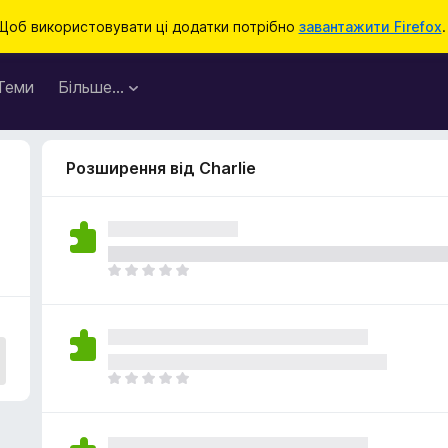
Щоб використовувати ці додатки потрібно
завантажити Firefox
.
Теми
Більше…
Розширення від Charlie
Щ
е
н
е
м
а
Щ
є
е
о
н
ц
е