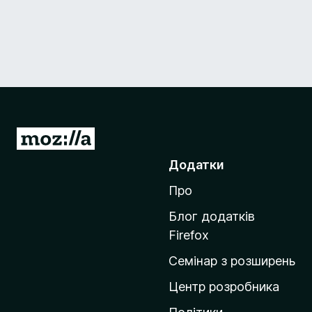
П
е
Додатки
р
Про
е
й
Блог додатків
т
Firefox
и
Семінар з розширень
н
а
Центр розробника
д