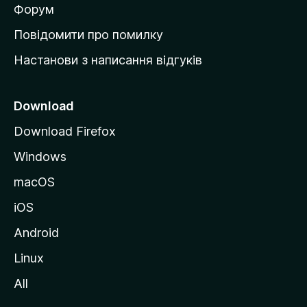
в
Форум
к
Повідомити про помилку
у
Настанови з написання відгуків
M
o
z
Download
i
Download Firefox
l
Windows
l
a
macOS
iOS
Android
Linux
All