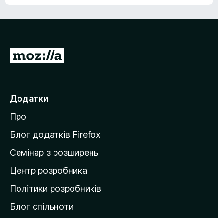
е
о
н
ц
е
і
м
н
а
о
є
П
к
о
е
ц
р
і
н
е
Додатки
о
й
к
Про
т
и
Блог додатків Firefox
н
Семінар з розширень
а
Центр розробника
д
о
Політики розробників
м
Блог спільноти
і