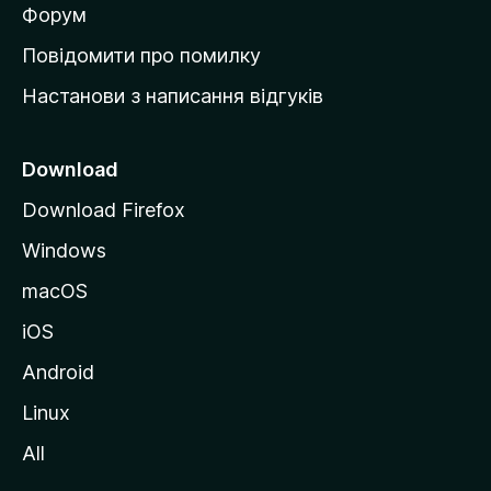
в
Форум
к
Повідомити про помилку
у
Настанови з написання відгуків
M
o
z
Download
i
Download Firefox
l
Windows
l
a
macOS
iOS
Android
Linux
All