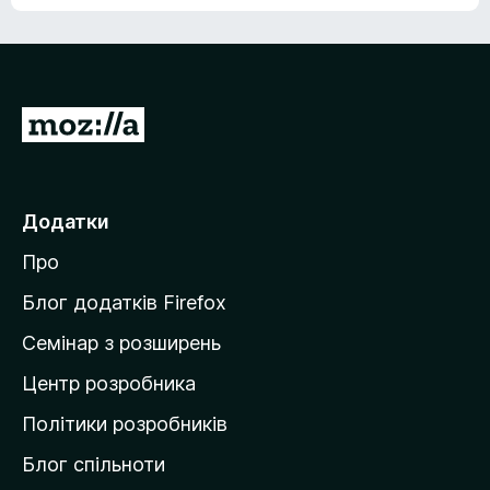
е
о
н
ц
е
і
м
н
а
о
є
П
к
о
е
ц
р
і
н
е
Додатки
о
й
к
Про
т
и
Блог додатків Firefox
н
Семінар з розширень
а
Центр розробника
д
о
Політики розробників
м
Блог спільноти
і